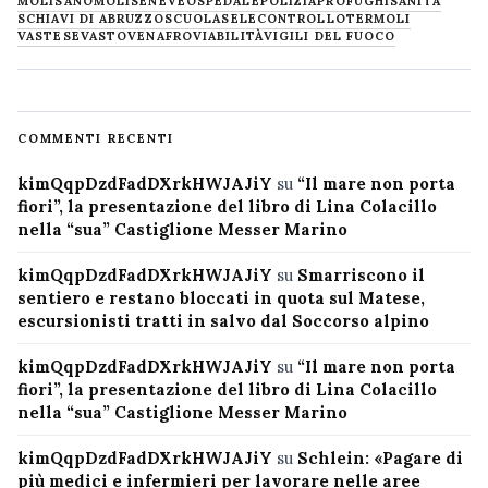
MOLISANO
MOLISE
NEVE
OSPEDALE
POLIZIA
PROFUGHI
SANITÀ
SCHIAVI DI ABRUZZO
SCUOLA
SELECONTROLLO
TERMOLI
VASTESE
VASTO
VENAFRO
VIABILITÀ
VIGILI DEL FUOCO
COMMENTI RECENTI
kimQqpDzdFadDXrkHWJAJiY
su
“Il mare non porta
fiori”, la presentazione del libro di Lina Colacillo
nella “sua” Castiglione Messer Marino
kimQqpDzdFadDXrkHWJAJiY
su
Smarriscono il
sentiero e restano bloccati in quota sul Matese,
escursionisti tratti in salvo dal Soccorso alpino
kimQqpDzdFadDXrkHWJAJiY
su
“Il mare non porta
fiori”, la presentazione del libro di Lina Colacillo
nella “sua” Castiglione Messer Marino
kimQqpDzdFadDXrkHWJAJiY
su
Schlein: «Pagare di
più medici e infermieri per lavorare nelle aree