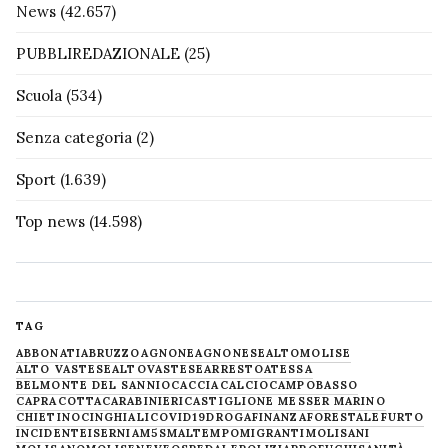
News
(42.657)
PUBBLIREDAZIONALE
(25)
Scuola
(534)
Senza categoria
(2)
Sport
(1.639)
Top news
(14.598)
TAG
ABBONATI
ABRUZZO
AGNONE
AGNONESE
ALTOMOLISE
ALTO VASTESE
ALTOVASTESE
ARRESTO
ATESSA
BELMONTE DEL SANNIO
CACCIA
CALCIO
CAMPOBASSO
CAPRACOTTA
CARABINIERI
CASTIGLIONE MESSER MARINO
CHIETINO
CINGHIALI
COVID19
DROGA
FINANZA
FORESTALE
FURTO
INCIDENTE
ISERNIA
M5S
MALTEMPO
MIGRANTI
MOLISANI