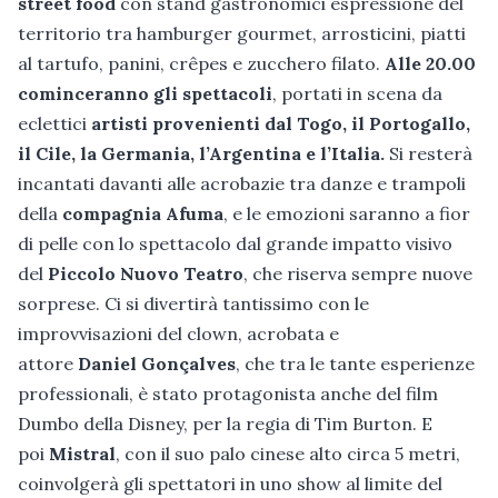
street food
con stand gastronomici espressione del
territorio tra hamburger gourmet, arrosticini, piatti
al tartufo, panini, crêpes e zucchero filato.
Alle 20.00
cominceranno gli spettacoli
, portati in scena da
eclettici
artisti provenienti dal Togo, il Portogallo,
il Cile, la Germania, l’Argentina e l’Italia.
Si resterà
incantati davanti alle acrobazie tra danze e trampoli
della
compagnia Afuma
, e le emozioni saranno a fior
di pelle con lo spettacolo dal grande impatto visivo
del
Piccolo Nuovo Teatro
, che riserva sempre nuove
sorprese. Ci si divertirà tantissimo con le
improvvisazioni del clown, acrobata e
attore
Daniel Gonçalves
, che tra le tante esperienze
professionali, è stato protagonista anche del film
Dumbo della Disney, per la regia di Tim Burton. E
poi
Mistral
, con il suo palo cinese alto circa 5 metri,
coinvolgerà gli spettatori in uno show al limite del