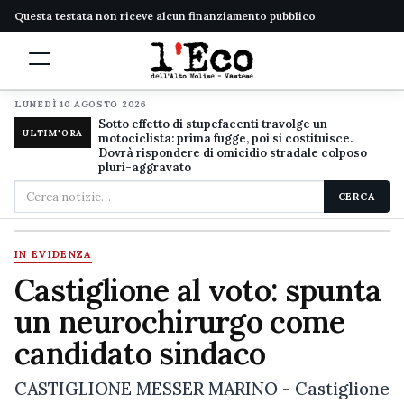
Questa testata non riceve alcun finanziamento pubblico
LUNEDÌ 10 AGOSTO 2026
Sotto effetto di stupefacenti travolge un
ULTIM'ORA
motociclista: prima fugge, poi si costituisce.
Dovrà rispondere di omicidio stradale colposo
pluri-aggravato
Cerca
CERCA
nel
sito
IN EVIDENZA
Castiglione al voto: spunta
un neurochirurgo come
candidato sindaco
CASTIGLIONE MESSER MARINO - Castiglione