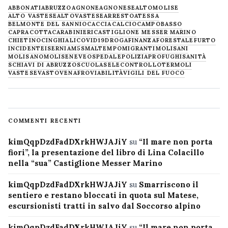
ABBONATI
ABRUZZO
AGNONE
AGNONESE
ALTOMOLISE
ALTO VASTESE
ALTOVASTESE
ARRESTO
ATESSA
BELMONTE DEL SANNIO
CACCIA
CALCIO
CAMPOBASSO
CAPRACOTTA
CARABINIERI
CASTIGLIONE MESSER MARINO
CHIETINO
CINGHIALI
COVID19
DROGA
FINANZA
FORESTALE
FURTO
INCIDENTE
ISERNIA
M5S
MALTEMPO
MIGRANTI
MOLISANI
MOLISANO
MOLISE
NEVE
OSPEDALE
POLIZIA
PROFUGHI
SANITÀ
SCHIAVI DI ABRUZZO
SCUOLA
SELECONTROLLO
TERMOLI
VASTESE
VASTO
VENAFRO
VIABILITÀ
VIGILI DEL FUOCO
COMMENTI RECENTI
kimQqpDzdFadDXrkHWJAJiY
su
“Il mare non porta
fiori”, la presentazione del libro di Lina Colacillo
nella “sua” Castiglione Messer Marino
kimQqpDzdFadDXrkHWJAJiY
su
Smarriscono il
sentiero e restano bloccati in quota sul Matese,
escursionisti tratti in salvo dal Soccorso alpino
kimQqpDzdFadDXrkHWJAJiY
su
“Il mare non porta