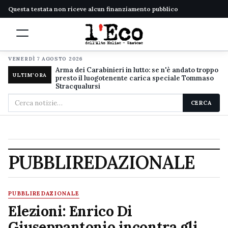
Questa testata non riceve alcun finanziamento pubblico
VENERDÌ 7 AGOSTO 2026
Arma dei Carabinieri in lutto: se n'è andato troppo
ULTIM'ORA
presto il luogotenente carica speciale Tommaso
Stracqualursi
Cerca
CERCA
nel
sito
PUBBLIREDAZIONALE
PUBBLIREDAZIONALE
Elezioni: Enrico Di
Giuseppantonio incontra gli