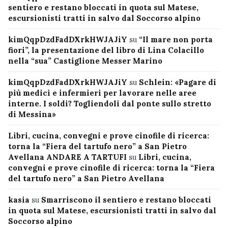
sentiero e restano bloccati in quota sul Matese,
escursionisti tratti in salvo dal Soccorso alpino
kimQqpDzdFadDXrkHWJAJiY
su
“Il mare non porta
fiori”, la presentazione del libro di Lina Colacillo
nella “sua” Castiglione Messer Marino
kimQqpDzdFadDXrkHWJAJiY
su
Schlein: «Pagare di
più medici e infermieri per lavorare nelle aree
interne. I soldi? Togliendoli dal ponte sullo stretto
di Messina»
Libri, cucina, convegni e prove cinofile di ricerca:
torna la “Fiera del tartufo nero” a San Pietro
Avellana ANDARE A TARTUFI
su
Libri, cucina,
convegni e prove cinofile di ricerca: torna la “Fiera
del tartufo nero” a San Pietro Avellana
kasia
su
Smarriscono il sentiero e restano bloccati
in quota sul Matese, escursionisti tratti in salvo dal
Soccorso alpino