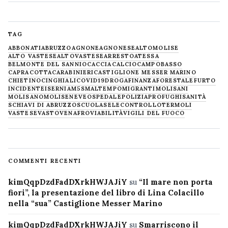
TAG
ABBONATI
ABRUZZO
AGNONE
AGNONESE
ALTOMOLISE
ALTO VASTESE
ALTOVASTESE
ARRESTO
ATESSA
BELMONTE DEL SANNIO
CACCIA
CALCIO
CAMPOBASSO
CAPRACOTTA
CARABINIERI
CASTIGLIONE MESSER MARINO
CHIETINO
CINGHIALI
COVID19
DROGA
FINANZA
FORESTALE
FURTO
INCIDENTE
ISERNIA
M5S
MALTEMPO
MIGRANTI
MOLISANI
MOLISANO
MOLISE
NEVE
OSPEDALE
POLIZIA
PROFUGHI
SANITÀ
SCHIAVI DI ABRUZZO
SCUOLA
SELECONTROLLO
TERMOLI
VASTESE
VASTO
VENAFRO
VIABILITÀ
VIGILI DEL FUOCO
COMMENTI RECENTI
kimQqpDzdFadDXrkHWJAJiY
su
“Il mare non porta
fiori”, la presentazione del libro di Lina Colacillo
nella “sua” Castiglione Messer Marino
kimQqpDzdFadDXrkHWJAJiY
su
Smarriscono il