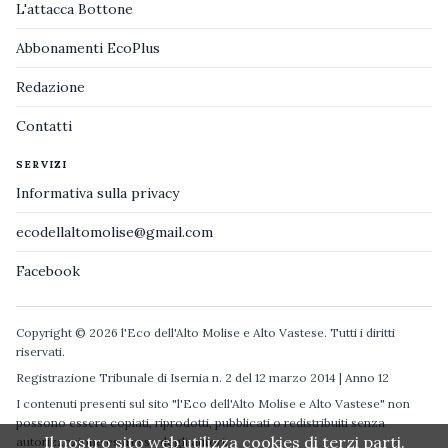
L'attacca Bottone
Abbonamenti EcoPlus
Redazione
Contatti
SERVIZI
Informativa sulla privacy
ecodellaltomolise@gmail.com
Facebook
Copyright © 2026 l'Eco dell'Alto Molise e Alto Vastese. Tutti i diritti
riservati.
Registrazione Tribunale di Isernia n. 2 del 12 marzo 2014 | Anno 12
I contenuti presenti sul sito "l'Eco dell'Alto Molise e Alto Vastese" non
possono essere copiati, riprodotti, pubblicati o redistribuiti senza
Il nostro sito web utilizza cookies di terzi parti.
autorizzazione espressa degli autori.