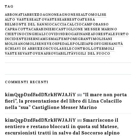
TAG
ABBONATI
ABRUZZO
AGNONE
AGNONESE
ALTOMOLISE
ALTO VASTESE
ALTOVASTESE
ARRESTO
ATESSA
BELMONTE DEL SANNIO
CACCIA
CALCIO
CAMPOBASSO
CAPRACOTTA
CARABINIERI
CASTIGLIONE MESSER MARINO
CHIETINO
CINGHIALI
COVID19
DROGA
FINANZA
FORESTALE
FURTO
INCIDENTE
ISERNIA
M5S
MALTEMPO
MIGRANTI
MOLISANI
MOLISANO
MOLISE
NEVE
OSPEDALE
POLIZIA
PROFUGHI
SANITÀ
SCHIAVI DI ABRUZZO
SCUOLA
SELECONTROLLO
TERMOLI
VASTESE
VASTO
VENAFRO
VIABILITÀ
VIGILI DEL FUOCO
COMMENTI RECENTI
kimQqpDzdFadDXrkHWJAJiY
su
“Il mare non porta
fiori”, la presentazione del libro di Lina Colacillo
nella “sua” Castiglione Messer Marino
kimQqpDzdFadDXrkHWJAJiY
su
Smarriscono il
sentiero e restano bloccati in quota sul Matese,
escursionisti tratti in salvo dal Soccorso alpino