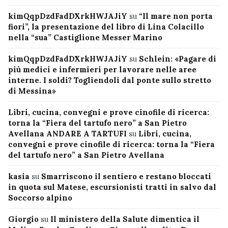
kimQqpDzdFadDXrkHWJAJiY
su
“Il mare non porta
fiori”, la presentazione del libro di Lina Colacillo
nella “sua” Castiglione Messer Marino
kimQqpDzdFadDXrkHWJAJiY
su
Schlein: «Pagare di
più medici e infermieri per lavorare nelle aree
interne. I soldi? Togliendoli dal ponte sullo stretto
di Messina»
Libri, cucina, convegni e prove cinofile di ricerca:
torna la “Fiera del tartufo nero” a San Pietro
Avellana ANDARE A TARTUFI
su
Libri, cucina,
convegni e prove cinofile di ricerca: torna la “Fiera
del tartufo nero” a San Pietro Avellana
kasia
su
Smarriscono il sentiero e restano bloccati
in quota sul Matese, escursionisti tratti in salvo dal
Soccorso alpino
Giorgio
su
Il ministero della Salute dimentica il