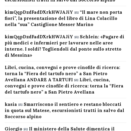
kimQqpDzdFadDXrkHWJAJiY
su
“Il mare non porta
fiori”, la presentazione del libro di Lina Colacillo
nella “sua” Castiglione Messer Marino
kimQqpDzdFadDXrkHWJAJiY
su
Schlein: «Pagare di
più medici e infermieri per lavorare nelle aree
interne. I soldi? Togliendoli dal ponte sullo stretto
di Messina»
Libri, cucina, convegni e prove cinofile di ricerca:
torna la “Fiera del tartufo nero” a San Pietro
Avellana ANDARE A TARTUFI
su
Libri, cucina,
convegni e prove cinofile di ricerca: torna la “Fiera
del tartufo nero” a San Pietro Avellana
kasia
su
Smarriscono il sentiero e restano bloccati
in quota sul Matese, escursionisti tratti in salvo dal
Soccorso alpino
Giorgio
su
Il ministero della Salute dimentica il