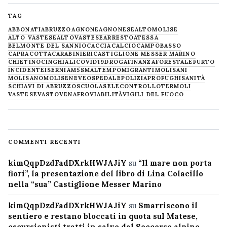
TAG
ABBONATI
ABRUZZO
AGNONE
AGNONESE
ALTOMOLISE
ALTO VASTESE
ALTOVASTESE
ARRESTO
ATESSA
BELMONTE DEL SANNIO
CACCIA
CALCIO
CAMPOBASSO
CAPRACOTTA
CARABINIERI
CASTIGLIONE MESSER MARINO
CHIETINO
CINGHIALI
COVID19
DROGA
FINANZA
FORESTALE
FURTO
INCIDENTE
ISERNIA
M5S
MALTEMPO
MIGRANTI
MOLISANI
MOLISANO
MOLISE
NEVE
OSPEDALE
POLIZIA
PROFUGHI
SANITÀ
SCHIAVI DI ABRUZZO
SCUOLA
SELECONTROLLO
TERMOLI
VASTESE
VASTO
VENAFRO
VIABILITÀ
VIGILI DEL FUOCO
COMMENTI RECENTI
kimQqpDzdFadDXrkHWJAJiY
su
“Il mare non porta
fiori”, la presentazione del libro di Lina Colacillo
nella “sua” Castiglione Messer Marino
kimQqpDzdFadDXrkHWJAJiY
su
Smarriscono il
sentiero e restano bloccati in quota sul Matese,
escursionisti tratti in salvo dal Soccorso alpino