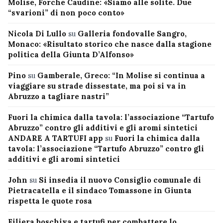
Molise, Forche Caudine: «Siamo alle solite. Due
“svarioni” di non poco conto»
Nicola Di Lullo
su
Galleria fondovalle Sangro,
Monaco: «Risultato storico che nasce dalla stagione
politica della Giunta D’Alfonso»
Pino
su
Gamberale, Greco: “In Molise si continua a
viaggiare su strade dissestate, ma poi si va in
Abruzzo a tagliare nastri”
Fuori la chimica dalla tavola: l’associazione “Tartufo
Abruzzo” contro gli additivi e gli aromi sintetici
ANDARE A TARTUFI app
su
Fuori la chimica dalla
tavola: l’associazione “Tartufo Abruzzo” contro gli
additivi e gli aromi sintetici
John
su
Si insedia il nuovo Consiglio comunale di
Pietracatella e il sindaco Tomassone in Giunta
rispetta le quote rosa
Filiera boschiva e tartufi per combattere lo