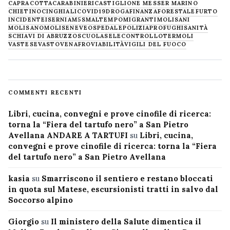
CAPRACOTTA
CARABINIERI
CASTIGLIONE MESSER MARINO
CHIETINO
CINGHIALI
COVID19
DROGA
FINANZA
FORESTALE
FURTO
INCIDENTE
ISERNIA
M5S
MALTEMPO
MIGRANTI
MOLISANI
MOLISANO
MOLISE
NEVE
OSPEDALE
POLIZIA
PROFUGHI
SANITÀ
SCHIAVI DI ABRUZZO
SCUOLA
SELECONTROLLO
TERMOLI
VASTESE
VASTO
VENAFRO
VIABILITÀ
VIGILI DEL FUOCO
COMMENTI RECENTI
Libri, cucina, convegni e prove cinofile di ricerca:
torna la “Fiera del tartufo nero” a San Pietro
Avellana ANDARE A TARTUFI
su
Libri, cucina,
convegni e prove cinofile di ricerca: torna la “Fiera
del tartufo nero” a San Pietro Avellana
kasia
su
Smarriscono il sentiero e restano bloccati
in quota sul Matese, escursionisti tratti in salvo dal
Soccorso alpino
Giorgio
su
Il ministero della Salute dimentica il