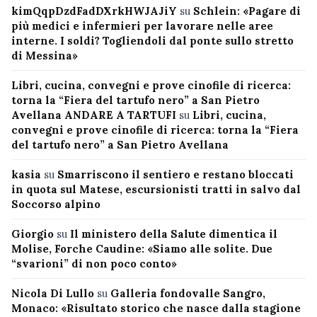
kimQqpDzdFadDXrkHWJAJiY
su
Schlein: «Pagare di
più medici e infermieri per lavorare nelle aree
interne. I soldi? Togliendoli dal ponte sullo stretto
di Messina»
Libri, cucina, convegni e prove cinofile di ricerca:
torna la “Fiera del tartufo nero” a San Pietro
Avellana ANDARE A TARTUFI
su
Libri, cucina,
convegni e prove cinofile di ricerca: torna la “Fiera
del tartufo nero” a San Pietro Avellana
kasia
su
Smarriscono il sentiero e restano bloccati
in quota sul Matese, escursionisti tratti in salvo dal
Soccorso alpino
Giorgio
su
Il ministero della Salute dimentica il
Molise, Forche Caudine: «Siamo alle solite. Due
“svarioni” di non poco conto»
Nicola Di Lullo
su
Galleria fondovalle Sangro,
Monaco: «Risultato storico che nasce dalla stagione