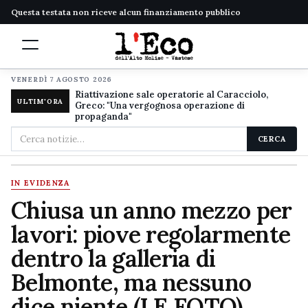
Questa testata non riceve alcun finanziamento pubblico
VENERDÌ 7 AGOSTO 2026
Riattivazione sale operatorie al Caracciolo,
ULTIM'ORA
Greco: "Una vergognosa operazione di
propaganda"
Cerca
CERCA
nel
sito
IN EVIDENZA
Chiusa un anno mezzo per
lavori: piove regolarmente
dentro la galleria di
Belmonte, ma nessuno
dice niente (LE FOTO)