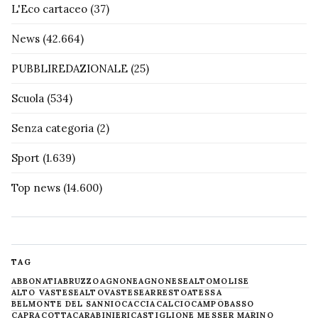
L'Eco cartaceo
(37)
News
(42.664)
PUBBLIREDAZIONALE
(25)
Scuola
(534)
Senza categoria
(2)
Sport
(1.639)
Top news
(14.600)
TAG
ABBONATI
ABRUZZO
AGNONE
AGNONESE
ALTOMOLISE
ALTO VASTESE
ALTOVASTESE
ARRESTO
ATESSA
BELMONTE DEL SANNIO
CACCIA
CALCIO
CAMPOBASSO
CAPRACOTTA
CARABINIERI
CASTIGLIONE MESSER MARINO