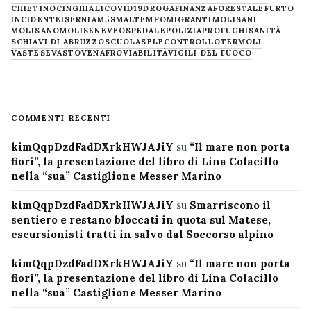
CHIETINO
CINGHIALI
COVID19
DROGA
FINANZA
FORESTALE
FURTO
INCIDENTE
ISERNIA
M5S
MALTEMPO
MIGRANTI
MOLISANI
MOLISANO
MOLISE
NEVE
OSPEDALE
POLIZIA
PROFUGHI
SANITÀ
SCHIAVI DI ABRUZZO
SCUOLA
SELECONTROLLO
TERMOLI
VASTESE
VASTO
VENAFRO
VIABILITÀ
VIGILI DEL FUOCO
COMMENTI RECENTI
kimQqpDzdFadDXrkHWJAJiY
su
“Il mare non porta
fiori”, la presentazione del libro di Lina Colacillo
nella “sua” Castiglione Messer Marino
kimQqpDzdFadDXrkHWJAJiY
su
Smarriscono il
sentiero e restano bloccati in quota sul Matese,
escursionisti tratti in salvo dal Soccorso alpino
kimQqpDzdFadDXrkHWJAJiY
su
“Il mare non porta
fiori”, la presentazione del libro di Lina Colacillo
nella “sua” Castiglione Messer Marino