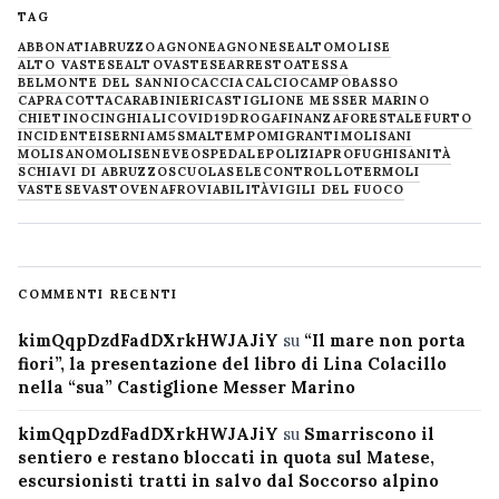
TAG
ABBONATI
ABRUZZO
AGNONE
AGNONESE
ALTOMOLISE
ALTO VASTESE
ALTOVASTESE
ARRESTO
ATESSA
BELMONTE DEL SANNIO
CACCIA
CALCIO
CAMPOBASSO
CAPRACOTTA
CARABINIERI
CASTIGLIONE MESSER MARINO
CHIETINO
CINGHIALI
COVID19
DROGA
FINANZA
FORESTALE
FURTO
INCIDENTE
ISERNIA
M5S
MALTEMPO
MIGRANTI
MOLISANI
MOLISANO
MOLISE
NEVE
OSPEDALE
POLIZIA
PROFUGHI
SANITÀ
SCHIAVI DI ABRUZZO
SCUOLA
SELECONTROLLO
TERMOLI
VASTESE
VASTO
VENAFRO
VIABILITÀ
VIGILI DEL FUOCO
COMMENTI RECENTI
kimQqpDzdFadDXrkHWJAJiY
su
“Il mare non porta
fiori”, la presentazione del libro di Lina Colacillo
nella “sua” Castiglione Messer Marino
kimQqpDzdFadDXrkHWJAJiY
su
Smarriscono il
sentiero e restano bloccati in quota sul Matese,
escursionisti tratti in salvo dal Soccorso alpino