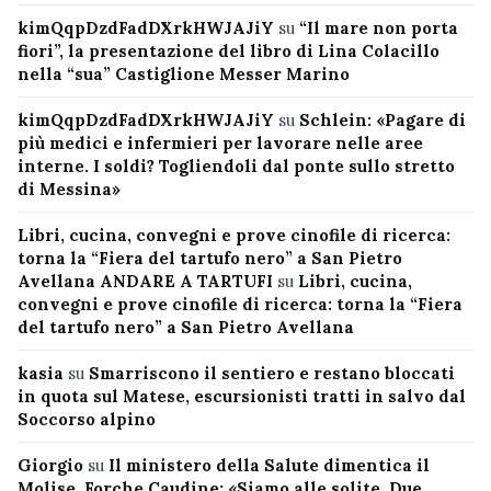
kimQqpDzdFadDXrkHWJAJiY
su
“Il mare non porta
fiori”, la presentazione del libro di Lina Colacillo
nella “sua” Castiglione Messer Marino
kimQqpDzdFadDXrkHWJAJiY
su
Schlein: «Pagare di
più medici e infermieri per lavorare nelle aree
interne. I soldi? Togliendoli dal ponte sullo stretto
di Messina»
Libri, cucina, convegni e prove cinofile di ricerca:
torna la “Fiera del tartufo nero” a San Pietro
Avellana ANDARE A TARTUFI
su
Libri, cucina,
convegni e prove cinofile di ricerca: torna la “Fiera
del tartufo nero” a San Pietro Avellana
kasia
su
Smarriscono il sentiero e restano bloccati
in quota sul Matese, escursionisti tratti in salvo dal
Soccorso alpino
Giorgio
su
Il ministero della Salute dimentica il
Molise, Forche Caudine: «Siamo alle solite. Due