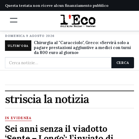
Questa testata non riceve alcun finanziamento pubblico
DOMENICA 9 AGOSTO 2026
Chirurgia al "Caracciolo", Greco: «Servirà solo a
ULTIM'ORA
pagare prestazioni aggiuntive a medici con turni
da 800 euro al giorno»
Cerca
CERCA
nel
sito
striscia la notizia
IN EVIDENZA
Sei anni senza il viadotto
‘Sente – Longo’: l’inviato di