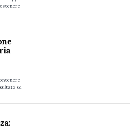
sostenere
one
ria
 contenere
sultato se
za: