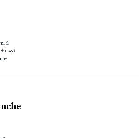
, il
ché «si
are
anche
are