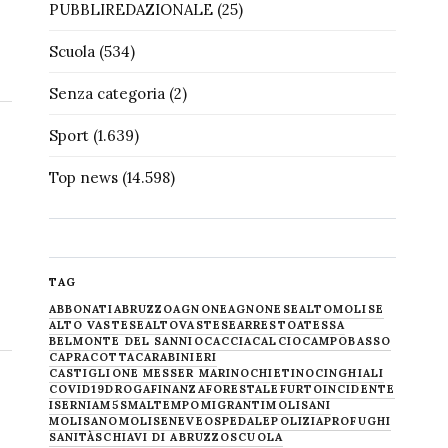
PUBBLIREDAZIONALE
(25)
Scuola
(534)
Senza categoria
(2)
Sport
(1.639)
Top news
(14.598)
TAG
ABBONATI
ABRUZZO
AGNONE
AGNONESE
ALTOMOLISE
ALTO VASTESE
ALTOVASTESE
ARRESTO
ATESSA
BELMONTE DEL SANNIO
CACCIA
CALCIO
CAMPOBASSO
CAPRACOTTA
CARABINIERI
CASTIGLIONE MESSER MARINO
CHIETINO
CINGHIALI
COVID19
DROGA
FINANZA
FORESTALE
FURTO
INCIDENTE
ISERNIA
M5S
MALTEMPO
MIGRANTI
MOLISANI
MOLISANO
MOLISE
NEVE
OSPEDALE
POLIZIA
PROFUGHI
SANITÀ
SCHIAVI DI ABRUZZO
SCUOLA