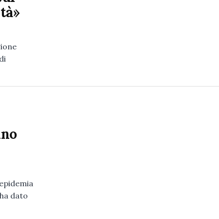
ltà»
gione
di
nno
'epidemia
 ha dato