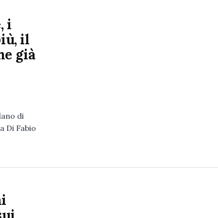
 i
ù, il
he già
ano di
ia Di Fabio
i
sui