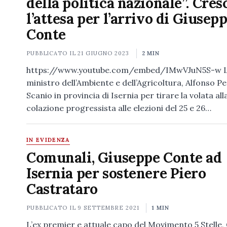
della politica nazionale”. Cres
l’attesa per l’arrivo di Giusep
Conte
PUBBLICATO IL
21 GIUGNO 2023
2 MIN
https://www.youtube.com/embed/IMwVJuN5S-w L
ministro dell’Ambiente e dell’Agricoltura, Alfonso P
Scanio in provincia di Isernia per tirare la volata all
colazione progressista alle elezioni del 25 e 26…
IN EVIDENZA
Comunali, Giuseppe Conte ad
Isernia per sostenere Piero
Castrataro
PUBBLICATO IL
9 SETTEMBRE 2021
1 MIN
L’ex premier e attuale capo del Movimento 5 Stelle,