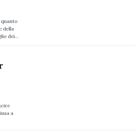
’ quanto
e della
lio dei…
r
scire
iusa a