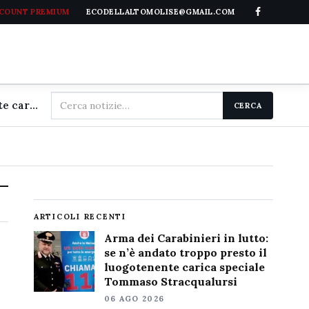
CCOUNT PREMIUM
ECODELLALTOMOLISE@GMAIL.COM
Cerca
Arma dei Carabinieri in lutto: se n'è andato troppo presto il luogotenente carica speciale Tommaso Stracqualursi
CERCA
nel
sito
ARTICOLI RECENTI
Arma dei Carabinieri in lutto:
se n’è andato troppo presto il
luogotenente carica speciale
Tommaso Stracqualursi
06 AGO 2026