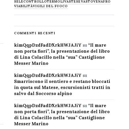
SELECONTROLLO
TERMOLI
VASTESE
VASTO
VENAFRO
VIABILITÀ
VIGILI DEL FUOCO
COMMENTI RECENTI
kimQqpDzdFadDXrkHWJAJiY
su
“Il mare
non porta fiori”, la presentazione del libro
di Lina Colacillo nella “sua” Castiglione
Messer Marino
kimQqpDzdFadDXrkHWJAJiY
su
Smarriscono il sentiero e restano bloccati
in quota sul Matese, escursionisti tratti in
salvo dal Soccorso alpino
kimQqpDzdFadDXrkHWJAJiY
su
“Il mare
non porta fiori”, la presentazione del libro
di Lina Colacillo nella “sua” Castiglione
Messer Marino