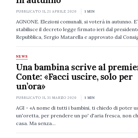
in autunno
PUBBLICATO IL
21 APRILE 2020
1 MIN
AGNONE. Elezioni comunali, si voterà in autunno. E
stabilisce il decreto legge firmato ieri dal president
Repubblica, Sergio Matarella e approvato dal Consig
NEWS
Una bambina scrive al premie
Conte: «Facci uscire, solo per
un’ora»
PUBBLICATO IL
31 MARZO 2020
1 MIN
AGI - «A nome di tutti i bambini, ti chiedo di poter u
un'oretta, per prendere un po' d'aria fresca, non ch
casa. Ma senza…