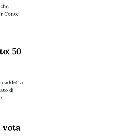
 che
ier Conte
to: 50
cosiddetta
ato di
to…
i vota