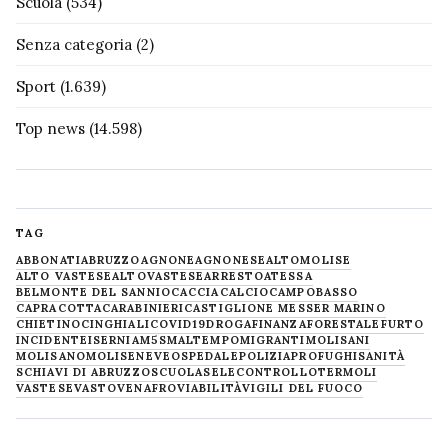
Scuola
(534)
Senza categoria
(2)
Sport
(1.639)
Top news
(14.598)
TAG
ABBONATI
ABRUZZO
AGNONE
AGNONESE
ALTOMOLISE
ALTO VASTESE
ALTOVASTESE
ARRESTO
ATESSA
BELMONTE DEL SANNIO
CACCIA
CALCIO
CAMPOBASSO
CAPRACOTTA
CARABINIERI
CASTIGLIONE MESSER MARINO
CHIETINO
CINGHIALI
COVID19
DROGA
FINANZA
FORESTALE
FURTO
INCIDENTE
ISERNIA
M5S
MALTEMPO
MIGRANTI
MOLISANI
MOLISANO
MOLISE
NEVE
OSPEDALE
POLIZIA
PROFUGHI
SANITÀ
SCHIAVI DI ABRUZZO
SCUOLA
SELECONTROLLO
TERMOLI
VASTESE
VASTO
VENAFRO
VIABILITÀ
VIGILI DEL FUOCO