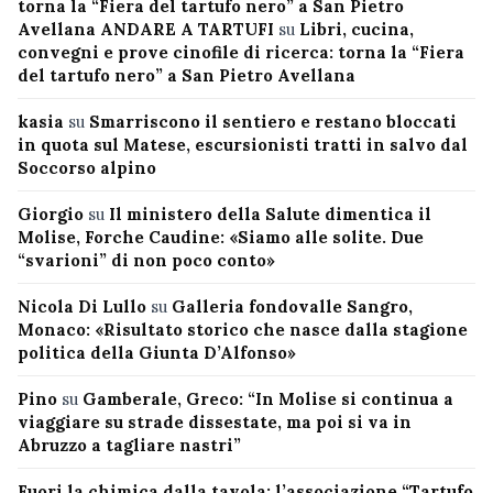
torna la “Fiera del tartufo nero” a San Pietro
Avellana ANDARE A TARTUFI
su
Libri, cucina,
convegni e prove cinofile di ricerca: torna la “Fiera
del tartufo nero” a San Pietro Avellana
kasia
su
Smarriscono il sentiero e restano bloccati
in quota sul Matese, escursionisti tratti in salvo dal
Soccorso alpino
Giorgio
su
Il ministero della Salute dimentica il
Molise, Forche Caudine: «Siamo alle solite. Due
“svarioni” di non poco conto»
Nicola Di Lullo
su
Galleria fondovalle Sangro,
Monaco: «Risultato storico che nasce dalla stagione
politica della Giunta D’Alfonso»
Pino
su
Gamberale, Greco: “In Molise si continua a
viaggiare su strade dissestate, ma poi si va in
Abruzzo a tagliare nastri”
Fuori la chimica dalla tavola: l’associazione “Tartufo