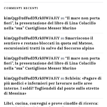
COMMENTI RECENTI
kimQqpDzdFadDXrkHWJAJiY
su
“Il mare non porta
fiori”, la presentazione del libro di Lina Colacillo
nella “sua” Castiglione Messer Marino
kimQqpDzdFadDXrkHWJAJiY
su
Smarriscono il
sentiero e restano bloccati in quota sul Matese,
escursionisti tratti in salvo dal Soccorso alpino
kimQqpDzdFadDXrkHWJAJiY
su
“Il mare non porta
fiori”, la presentazione del libro di Lina Colacillo
nella “sua” Castiglione Messer Marino
kimQqpDzdFadDXrkHWJAJiY
su
Schlein: «Pagare di
più medici e infermieri per lavorare nelle aree
interne. I soldi? Togliendoli dal ponte sullo stretto
di Messina»
Libri, cucina, convegni e prove cinofile di ricerca: