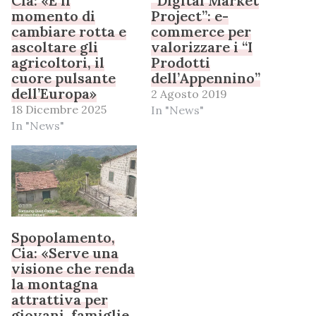
Cia: «È il
“Digital Market
momento di
Project”: e-
cambiare rotta e
commerce per
ascoltare gli
valorizzare i “I
agricoltori, il
Prodotti
cuore pulsante
dell’Appennino”
dell’Europa»
2 Agosto 2019
18 Dicembre 2025
In "News"
In "News"
Spopolamento,
Cia: «Serve una
visione che renda
la montagna
attrattiva per
giovani, famiglie