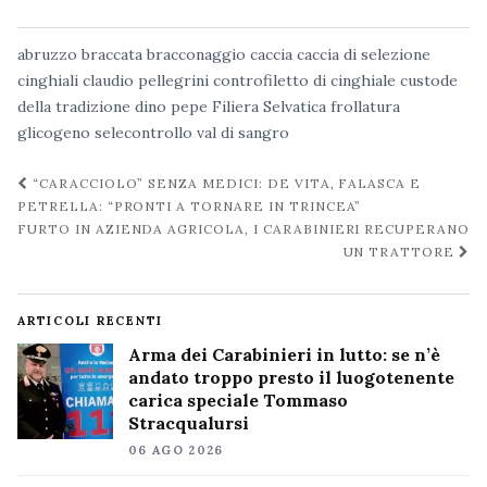
abruzzo
braccata
bracconaggio
caccia
caccia di selezione
cinghiali
claudio pellegrini
controfiletto di cinghiale
custode
della tradizione
dino pepe
Filiera Selvatica
frollatura
glicogeno
selecontrollo
val di sangro
Navigazione
“CARACCIOLO” SENZA MEDICI: DE VITA, FALASCA E
post
PETRELLA: “PRONTI A TORNARE IN TRINCEA”
FURTO IN AZIENDA AGRICOLA, I CARABINIERI RECUPERANO
UN TRATTORE
ARTICOLI RECENTI
Arma dei Carabinieri in lutto: se n’è
andato troppo presto il luogotenente
carica speciale Tommaso
Stracqualursi
06 AGO 2026