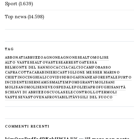
Sport
(1.639)
Top news
(14.598)
TAG
ABBONATI
ABRUZZO
AGNONE
AGNONESE
ALTOMOLISE
ALTO VASTESE
ALTOVASTESE
ARRESTO
ATESSA
BELMONTE DEL SANNIO
CACCIA
CALCIO
CAMPOBASSO
CAPRACOTTA
CARABINIERI
CASTIGLIONE MESSER MARINO
CHIETINO
CINGHIALI
COVID19
DROGA
FINANZA
FORESTALE
FURTO
INCIDENTE
ISERNIA
M5S
MALTEMPO
MIGRANTI
MOLISANI
MOLISANO
MOLISE
NEVE
OSPEDALE
POLIZIA
PROFUGHI
SANITÀ
SCHIAVI DI ABRUZZO
SCUOLA
SELECONTROLLO
TERMOLI
VASTESE
VASTO
VENAFRO
VIABILITÀ
VIGILI DEL FUOCO
COMMENTI RECENTI