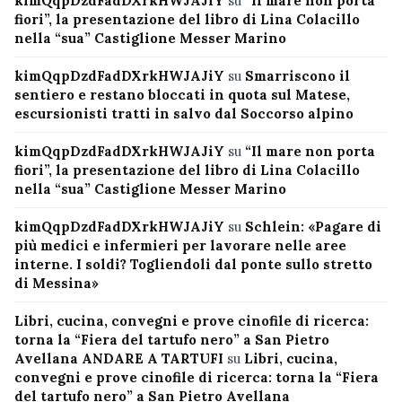
kimQqpDzdFadDXrkHWJAJiY
su
“Il mare non porta
fiori”, la presentazione del libro di Lina Colacillo
nella “sua” Castiglione Messer Marino
kimQqpDzdFadDXrkHWJAJiY
su
Smarriscono il
sentiero e restano bloccati in quota sul Matese,
escursionisti tratti in salvo dal Soccorso alpino
kimQqpDzdFadDXrkHWJAJiY
su
“Il mare non porta
fiori”, la presentazione del libro di Lina Colacillo
nella “sua” Castiglione Messer Marino
kimQqpDzdFadDXrkHWJAJiY
su
Schlein: «Pagare di
più medici e infermieri per lavorare nelle aree
interne. I soldi? Togliendoli dal ponte sullo stretto
di Messina»
Libri, cucina, convegni e prove cinofile di ricerca:
torna la “Fiera del tartufo nero” a San Pietro
Avellana ANDARE A TARTUFI
su
Libri, cucina,
convegni e prove cinofile di ricerca: torna la “Fiera
del tartufo nero” a San Pietro Avellana