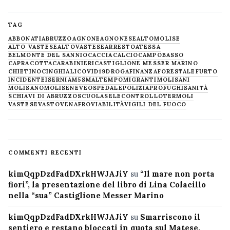
TAG
ABBONATI
ABRUZZO
AGNONE
AGNONESE
ALTOMOLISE
ALTO VASTESE
ALTOVASTESE
ARRESTO
ATESSA
BELMONTE DEL SANNIO
CACCIA
CALCIO
CAMPOBASSO
CAPRACOTTA
CARABINIERI
CASTIGLIONE MESSER MARINO
CHIETINO
CINGHIALI
COVID19
DROGA
FINANZA
FORESTALE
FURTO
INCIDENTE
ISERNIA
M5S
MALTEMPO
MIGRANTI
MOLISANI
MOLISANO
MOLISE
NEVE
OSPEDALE
POLIZIA
PROFUGHI
SANITÀ
SCHIAVI DI ABRUZZO
SCUOLA
SELECONTROLLO
TERMOLI
VASTESE
VASTO
VENAFRO
VIABILITÀ
VIGILI DEL FUOCO
COMMENTI RECENTI
kimQqpDzdFadDXrkHWJAJiY
su
“Il mare non porta
fiori”, la presentazione del libro di Lina Colacillo
nella “sua” Castiglione Messer Marino
kimQqpDzdFadDXrkHWJAJiY
su
Smarriscono il
sentiero e restano bloccati in quota sul Matese,