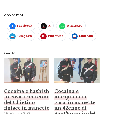
CONDIVIDI:
Facebook
X
WhatsApp
Telegram
Pinterest
LinkedIn
Correlati
Cocaina e hashish
Cocaina e
in casa, trentenne
marijuana in
del Chietino
casa, in manette
finisce in manette
un 42enne di
Sant’Eusanio del
16 Marzo 2024