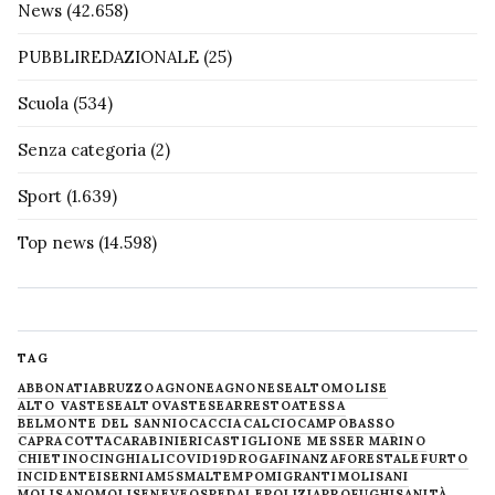
News
(42.658)
PUBBLIREDAZIONALE
(25)
Scuola
(534)
Senza categoria
(2)
Sport
(1.639)
Top news
(14.598)
TAG
ABBONATI
ABRUZZO
AGNONE
AGNONESE
ALTOMOLISE
ALTO VASTESE
ALTOVASTESE
ARRESTO
ATESSA
BELMONTE DEL SANNIO
CACCIA
CALCIO
CAMPOBASSO
CAPRACOTTA
CARABINIERI
CASTIGLIONE MESSER MARINO
CHIETINO
CINGHIALI
COVID19
DROGA
FINANZA
FORESTALE
FURTO
INCIDENTE
ISERNIA
M5S
MALTEMPO
MIGRANTI
MOLISANI
MOLISANO
MOLISE
NEVE
OSPEDALE
POLIZIA
PROFUGHI
SANITÀ