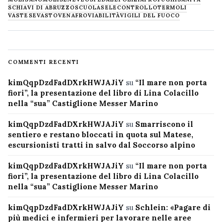
SCHIAVI DI ABRUZZO
SCUOLA
SELECONTROLLO
TERMOLI
VASTESE
VASTO
VENAFRO
VIABILITÀ
VIGILI DEL FUOCO
COMMENTI RECENTI
kimQqpDzdFadDXrkHWJAJiY
su
“Il mare non porta
fiori”, la presentazione del libro di Lina Colacillo
nella “sua” Castiglione Messer Marino
kimQqpDzdFadDXrkHWJAJiY
su
Smarriscono il
sentiero e restano bloccati in quota sul Matese,
escursionisti tratti in salvo dal Soccorso alpino
kimQqpDzdFadDXrkHWJAJiY
su
“Il mare non porta
fiori”, la presentazione del libro di Lina Colacillo
nella “sua” Castiglione Messer Marino
kimQqpDzdFadDXrkHWJAJiY
su
Schlein: «Pagare di
più medici e infermieri per lavorare nelle aree