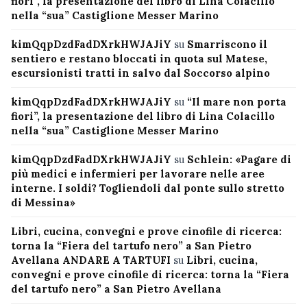
fiori”, la presentazione del libro di Lina Colacillo
nella “sua” Castiglione Messer Marino
kimQqpDzdFadDXrkHWJAJiY
su
Smarriscono il
sentiero e restano bloccati in quota sul Matese,
escursionisti tratti in salvo dal Soccorso alpino
kimQqpDzdFadDXrkHWJAJiY
su
“Il mare non porta
fiori”, la presentazione del libro di Lina Colacillo
nella “sua” Castiglione Messer Marino
kimQqpDzdFadDXrkHWJAJiY
su
Schlein: «Pagare di
più medici e infermieri per lavorare nelle aree
interne. I soldi? Togliendoli dal ponte sullo stretto
di Messina»
Libri, cucina, convegni e prove cinofile di ricerca:
torna la “Fiera del tartufo nero” a San Pietro
Avellana ANDARE A TARTUFI
su
Libri, cucina,
convegni e prove cinofile di ricerca: torna la “Fiera
del tartufo nero” a San Pietro Avellana