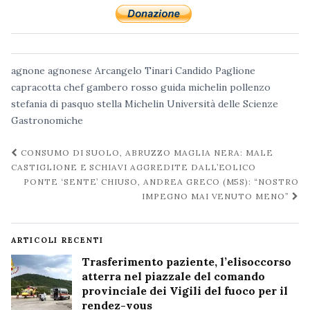
agnone
agnonese
Arcangelo Tinari
Candido Paglione
capracotta
chef
gambero rosso
guida michelin
pollenzo
stefania di pasquo
stella Michelin
Università delle Scienze
Gastronomiche
Navigazione
CONSUMO DI SUOLO, ABRUZZO MAGLIA NERA: MALE
post
CASTIGLIONE E SCHIAVI AGGREDITE DALL’EOLICO
PONTE ‘SENTE’ CHIUSO, ANDREA GRECO (M5S): “NOSTRO
IMPEGNO MAI VENUTO MENO”
ARTICOLI RECENTI
Trasferimento paziente, l’elisoccorso
atterra nel piazzale del comando
provinciale dei Vigili del fuoco per il
rendez-vous