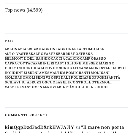
Top news
(14.599)
TAG
ABBONATI
ABRUZZO
AGNONE
AGNONESE
ALTOMOLISE
ALTO VASTESE
ALTOVASTESE
ARRESTO
ATESSA
BELMONTE DEL SANNIO
CACCIA
CALCIO
CAMPOBASSO
CAPRACOTTA
CARABINIERI
CASTIGLIONE MESSER MARINO
CHIETINO
CINGHIALI
COVID19
DROGA
FINANZA
FORESTALE
FURTO
INCIDENTE
ISERNIA
M5S
MALTEMPO
MIGRANTI
MOLISANI
MOLISANO
MOLISE
NEVE
OSPEDALE
POLIZIA
PROFUGHI
SANITÀ
SCHIAVI DI ABRUZZO
SCUOLA
SELECONTROLLO
TERMOLI
VASTESE
VASTO
VENAFRO
VIABILITÀ
VIGILI DEL FUOCO
COMMENTI RECENTI
kimQqpDzdFadDXrkHWJAJiY
su
“Il mare non porta