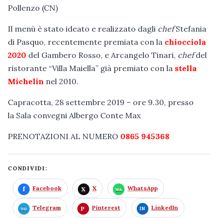
Pollenzo (CN)
Il menù è stato ideato e realizzato dagli
chef
Stefania
di Pasquo, recentemente premiata con la
chiocciola
2020
del Gambero Rosso, e Arcangelo Tinari,
chef
del
ristorante “Villa Maiella” già premiato con la
stella
Michelin
nel 2010.
Capracotta, 28 settembre 2019 – ore 9.30, presso
la Sala convegni Albergo Conte Max
PRENOTAZIONI AL NUMERO
0865 945368
CONDIVIDI:
Facebook
X
WhatsApp
Telegram
Pinterest
LinkedIn