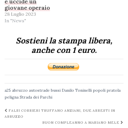
e uccide un
giovane operaio
28 Luglio 2023
In "News"
Sostieni la stampa libera,
anche con 1 euro.
a25
abruzzo
autostrade
bussi
Danilo Toninelli
popoli
pratola
peligna
Strada dei Parchi
Navigazione
FALSI CORRIERI TRUFFANO ANZIANI, DUE ARRESTI IN
post
ABRUZZO
BUON COMPLEANNO A MARIANO MELE