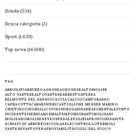
Scuola
(534)
Senza categoria
(2)
Sport
(1.639)
Top news
(14.600)
TAG
ABBONATI
ABRUZZO
AGNONE
AGNONESE
ALTOMOLISE
ALTO VASTESE
ALTOVASTESE
ARRESTO
ATESSA
BELMONTE DEL SANNIO
CACCIA
CALCIO
CAMPOBASSO
CAPRACOTTA
CARABINIERI
CASTIGLIONE MESSER MARINO
CHIETINO
CINGHIALI
COVID19
DROGA
FINANZA
FORESTALE
FURTO
INCIDENTE
ISERNIA
M5S
MALTEMPO
MIGRANTI
MOLISANI
MOLISANO
MOLISE
NEVE
OSPEDALE
POLIZIA
PROFUGHI
SANITÀ
SCHIAVI DI ABRUZZO
SCUOLA
SELECONTROLLO
TERMOLI
VASTESE
VASTO
VENAFRO
VIABILITÀ
VIGILI DEL FUOCO