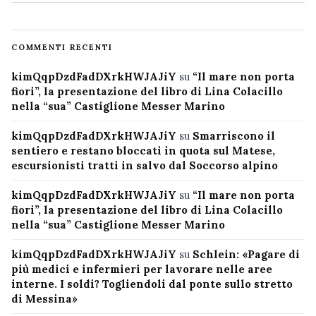
COMMENTI RECENTI
kimQqpDzdFadDXrkHWJAJiY
su
“Il mare non porta
fiori”, la presentazione del libro di Lina Colacillo
nella “sua” Castiglione Messer Marino
kimQqpDzdFadDXrkHWJAJiY
su
Smarriscono il
sentiero e restano bloccati in quota sul Matese,
escursionisti tratti in salvo dal Soccorso alpino
kimQqpDzdFadDXrkHWJAJiY
su
“Il mare non porta
fiori”, la presentazione del libro di Lina Colacillo
nella “sua” Castiglione Messer Marino
kimQqpDzdFadDXrkHWJAJiY
su
Schlein: «Pagare di
più medici e infermieri per lavorare nelle aree
interne. I soldi? Togliendoli dal ponte sullo stretto
di Messina»