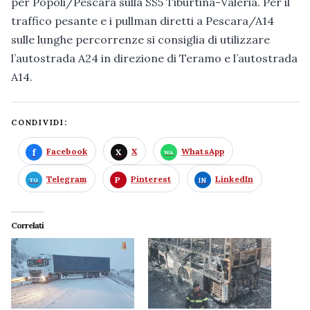
per Popoli/Pescara sulla SS5 Tiburtina-Valeria. Per il
traffico pesante e i pullman diretti a Pescara/A14
sulle lunghe percorrenze si consiglia di utilizzare
l’autostrada A24 in direzione di Teramo e l’autostrada
A14.
CONDIVIDI:
Facebook
X
WhatsApp
Telegram
Pinterest
LinkedIn
Correlati