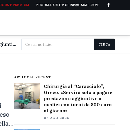
CCOUNT PREMIUM
ECODELLALTOMOLISE@GMAIL.COM
Cerca
Chirurgia al "Caracciolo", Greco: «Servirà solo a pagare prestazioni aggiuntive a medici con turni da 800 euro al giorno»
CERCA
nel
sito
ARTICOLI RECENTI
Chirurgia al “Caracciolo”,
Greco: «Servirà solo a pagare
prestazioni aggiuntive a
i
medici con turni da 800 euro
al giorno»
peso
08 AGO 2026
ella…