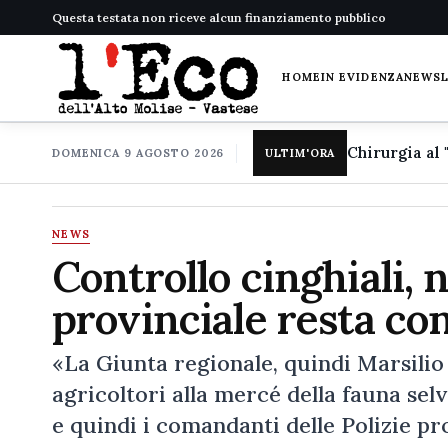
Questa testata non riceve alcun finanziamento pubblico
HOME
IN EVIDENZA
NEWS
DOMENICA 9 AGOSTO 2026
ULTIM'ORA
NEWS
Controllo cinghiali, nu
provinciale resta con
«La Giunta regionale, quindi Marsilio
agricoltori alla mercé della fauna selv
e quindi i comandanti delle Polizie pro