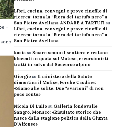
Libri, cucina, convegni e prove cinofile di
ricerca: torna la “Fiera del tartufo nero” a
San Pietro Avellana ANDARE A TARTUFI
su
pe
–
Libri, cucina, convegni e prove cinofile di
ricerca: torna la “Fiera del tartufo nero” a
San Pietro Avellana
a sono
kasia
su
Smarriscono il sentiero e restano
bloccati in quota sul Matese, escursionisti
tratti in salvo dal Soccorso alpino
Giorgio
su
Il ministero della Salute
dimentica il Molise, Forche Caudine:
«Siamo alle solite. Due “svarioni” di non
poco conto»
Nicola Di Lullo
su
Galleria fondovalle
Sangro, Monaco: «Risultato storico che
nasce dalla stagione politica della Giunta
D’Alfonso»