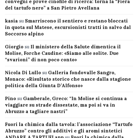
convegni e prove cinofile di ricerca: torna la “Fiera
del tartufo nero” a San Pietro Avellana
kasia
su
Smarriscono il sentiero e restano bloccati
in quota sul Matese, escursionisti tratti in salvo dal
Soccorso alpino
Giorgio
su
Il ministero della Salute dimentica il
Molise, Forche Caudine: «Siamo alle solite. Due
“svarioni” di non poco conto»
Nicola Di Lullo
su
Galleria fondovalle Sangro,
Monaco: «Risultato storico che nasce dalla stagione
politica della Giunta D’Alfonso»
Pino
su
Gamberale, Greco: “In Molise si continua a
viaggiare su strade dissestate, ma poi si va in
Abruzzo a tagliare nastri”
Fuori la chimica dalla tavola: l’associazione “Tartufo
Abruzzo” contro gli additivi e gli aromi sintetici
ANDARE A TARTUFI app
su
Fuori la chimica dalla