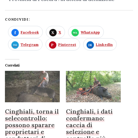
CONDIVIDI:
Facebook
X
WhatsApp
Telegram
Pinterest
LinkedIn
Correlati
Cinghiali, torna il
Cinghiali, i dati
selecontrollo:
confermano:
possono sparare
caccia di
proprietari e
selezione e