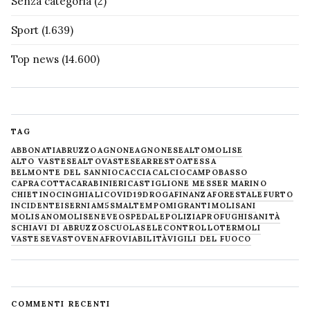
Senza categoria
(2)
Sport
(1.639)
Top news
(14.600)
TAG
ABBONATI
ABRUZZO
AGNONE
AGNONESE
ALTOMOLISE
ALTO VASTESE
ALTOVASTESE
ARRESTO
ATESSA
BELMONTE DEL SANNIO
CACCIA
CALCIO
CAMPOBASSO
CAPRACOTTA
CARABINIERI
CASTIGLIONE MESSER MARINO
CHIETINO
CINGHIALI
COVID19
DROGA
FINANZA
FORESTALE
FURTO
INCIDENTE
ISERNIA
M5S
MALTEMPO
MIGRANTI
MOLISANI
MOLISANO
MOLISE
NEVE
OSPEDALE
POLIZIA
PROFUGHI
SANITÀ
SCHIAVI DI ABRUZZO
SCUOLA
SELECONTROLLO
TERMOLI
VASTESE
VASTO
VENAFRO
VIABILITÀ
VIGILI DEL FUOCO
COMMENTI RECENTI