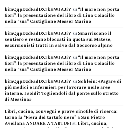
kimQqpDzdFadDXrkHWJAJiY
su
“Il mare non porta
fiori”, la presentazione del libro di Lina Colacillo
nella “sua” Castiglione Messer Marino
kimQqpDzdFadDXrkHWJAJiY
su
Smarriscono il
sentiero e restano bloccati in quota sul Matese,
escursionisti tratti in salvo dal Soccorso alpino
kimQqpDzdFadDXrkHWJAJiY
su
“Il mare non porta
fiori”, la presentazione del libro di Lina Colacillo
nella “sua” Castiglione Messer Marino
kimQqpDzdFadDXrkHWJAJiY
su
Schlein: «Pagare di
più medici e infermieri per lavorare nelle aree
interne. I soldi? Togliendoli dal ponte sullo stretto
di Messina»
Libri, cucina, convegni e prove cinofile di ricerca:
torna la “Fiera del tartufo nero” a San Pietro
Avellana ANDARE A TARTUFI
su
Libri, cucina,