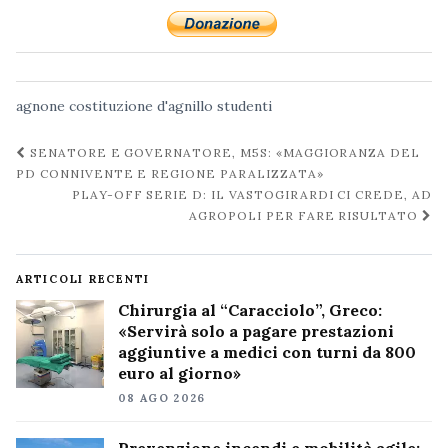
agnone
costituzione
d'agnillo
studenti
Navigazione
SENATORE E GOVERNATORE, M5S: «MAGGIORANZA DEL
post
PD CONNIVENTE E REGIONE PARALIZZATA»
PLAY-OFF SERIE D: IL VASTOGIRARDI CI CREDE, AD
AGROPOLI PER FARE RISULTATO
ARTICOLI RECENTI
Chirurgia al “Caracciolo”, Greco:
«Servirà solo a pagare prestazioni
aggiuntive a medici con turni da 800
euro al giorno»
08 AGO 2026
Prevenzione incendi e mobilità agile: