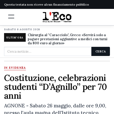
Questa testata non riceve alcun finanziamento pubblico
SABATO 8 AGOSTO 2026
Chirurgia al "Caracciolo", Greco: «Servirà solo a
ULTIM'ORA
pagare prestazioni aggiuntive a medici con turni
da 800 euro al giorno»
Cerca
CERCA
nel
sito
IN EVIDENZA
Costituzione, celebrazioni
studenti “D’Agnillo” per 70
anni
AGNONE - Sabato 26 maggio, dalle ore 9,00,
presso l'aula magna dell'Istituto tecnico