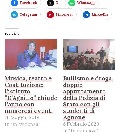
Facebook
X
WhatsApp
Telegram
Pinterest
LinkedIn
Correlati
Musica, teatro e
Bullismo e droga,
Costituzione:
doppio
l’istituto
appuntamento
“D’Agnillo” chiude
della Polizia di
l’anno con
Stato con gli
numerosi eventi
studenti di
Agnone
16 Maggio 2018
8 Febbraio 2020
In "In evidenza"
In "In evidenza"