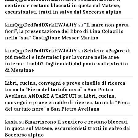
sentiero e restano bloccati in quota sul Matese,
escursionisti tratti in salvo dal Soccorso alpino
kimQqpDzdFadDXrkHWJAJiY
su
“Il mare non porta
fiori”, la presentazione del libro di Lina Colacillo
nella “sua” Castiglione Messer Marino
kimQqpDzdFadDXrkHWJAJiY
su
Schlein: «Pagare di
più medici e infermieri per lavorare nelle aree
interne. I soldi? Togliendoli dal ponte sullo stretto
di Messina»
Libri, cucina, convegni e prove cinofile di ricerca:
torna la “Fiera del tartufo nero” a San Pietro
Avellana ANDARE A TARTUFI
su
Libri, cucina,
convegni e prove cinofile di ricerca: torna la “Fiera
del tartufo nero” a San Pietro Avellana
kasia
su
Smarriscono il sentiero e restano bloccati
in quota sul Matese, escursionisti tratti in salvo dal
Soccorso alpino