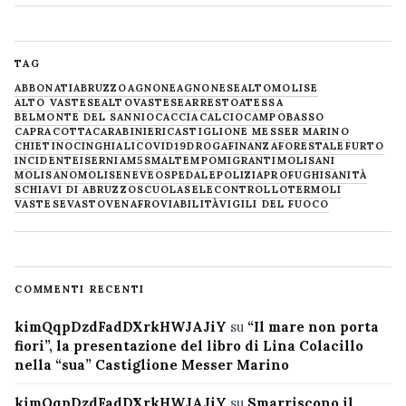
TAG
ABBONATI
ABRUZZO
AGNONE
AGNONESE
ALTOMOLISE
ALTO VASTESE
ALTOVASTESE
ARRESTO
ATESSA
BELMONTE DEL SANNIO
CACCIA
CALCIO
CAMPOBASSO
CAPRACOTTA
CARABINIERI
CASTIGLIONE MESSER MARINO
CHIETINO
CINGHIALI
COVID19
DROGA
FINANZA
FORESTALE
FURTO
INCIDENTE
ISERNIA
M5S
MALTEMPO
MIGRANTI
MOLISANI
MOLISANO
MOLISE
NEVE
OSPEDALE
POLIZIA
PROFUGHI
SANITÀ
SCHIAVI DI ABRUZZO
SCUOLA
SELECONTROLLO
TERMOLI
VASTESE
VASTO
VENAFRO
VIABILITÀ
VIGILI DEL FUOCO
COMMENTI RECENTI
kimQqpDzdFadDXrkHWJAJiY
su
“Il mare non porta
fiori”, la presentazione del libro di Lina Colacillo
nella “sua” Castiglione Messer Marino
kimQqpDzdFadDXrkHWJAJiY
su
Smarriscono il