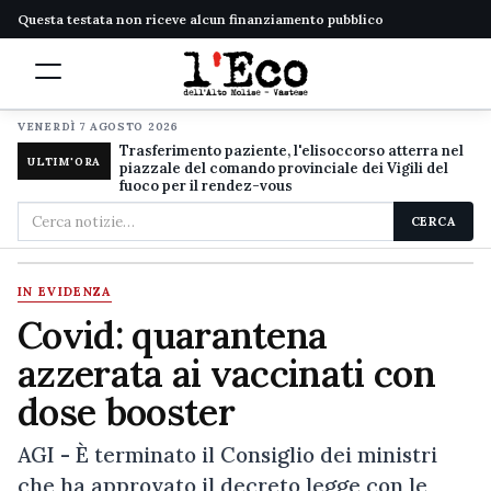
Questa testata non riceve alcun finanziamento pubblico
VENERDÌ 7 AGOSTO 2026
Trasferimento paziente, l'elisoccorso atterra nel
ULTIM'ORA
piazzale del comando provinciale dei Vigili del
fuoco per il rendez-vous
Cerca
CERCA
nel
sito
IN EVIDENZA
Covid: quarantena
azzerata ai vaccinati con
dose booster
AGI - È terminato il Consiglio dei ministri
che ha approvato il decreto legge con le