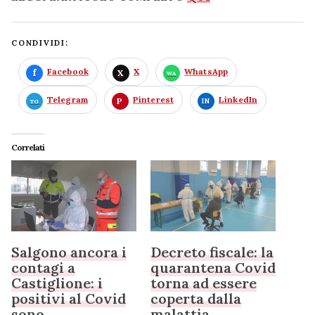
CONDIVIDI:
Facebook
X
WhatsApp
Telegram
Pinterest
LinkedIn
Correlati
Salgono ancora i
Decreto fiscale: la
contagi a
quarantena Covid
Castiglione: i
torna ad essere
positivi al Covid
coperta dalla
sono
malattia