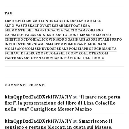
TAG
ABBONATI
ABRUZZO
AGNONE
AGNONESE
ALTOMOLISE
ALTO VASTESE
ALTOVASTESE
ARRESTO
ATESSA
BELMONTE DEL SANNIO
CACCIA
CALCIO
CAMPOBASSO
CAPRACOTTA
CARABINIERI
CASTIGLIONE MESSER MARINO
CHIETINO
CINGHIALI
COVID19
DROGA
FINANZA
FORESTALE
FURTO
INCIDENTE
ISERNIA
M5S
MALTEMPO
MIGRANTI
MOLISANI
MOLISANO
MOLISE
NEVE
OSPEDALE
POLIZIA
PROFUGHI
SANITÀ
SCHIAVI DI ABRUZZO
SCUOLA
SELECONTROLLO
TERMOLI
VASTESE
VASTO
VENAFRO
VIABILITÀ
VIGILI DEL FUOCO
COMMENTI RECENTI
kimQqpDzdFadDXrkHWJAJiY
su
“Il mare non porta
fiori”, la presentazione del libro di Lina Colacillo
nella “sua” Castiglione Messer Marino
kimQqpDzdFadDXrkHWJAJiY
su
Smarriscono il
sentiero e restano bloccati in quota sul Matese,