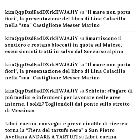
kimQqpDzdFadDXrkHWJAJiY
su
“Il mare non porta
fiori”, la presentazione del libro di Lina Colacillo
nella “sua” Castiglione Messer Marino
kimQqpDzdFadDXrkHWJAJiY
su
Smarriscono il
sentiero e restano bloccati in quota sul Matese,
escursionisti tratti in salvo dal Soccorso alpino
kimQqpDzdFadDXrkHWJAJiY
su
“Il mare non porta
fiori”, la presentazione del libro di Lina Colacillo
nella “sua” Castiglione Messer Marino
kimQqpDzdFadDXrkHWJAJiY
su
Schlein: «Pagare di
più medici e infermieri per lavorare nelle aree
interne. I soldi? Togliendoli dal ponte sullo stretto
di Messina»
Libri, cucina, convegni e prove cinofile di ricerca:
torna la “Fiera del tartufo nero” a San Pietro
Avellana ANDARE A TARTUFI
su
Libri, cucina,