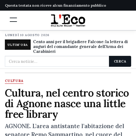
Questa testata non riceve alcun finanziamento pubblico
LUNEDÌ 10 AGOSTO 2026
Cento anni per il brigadiere Falcone: la lettera di
ULTIM'ORA
auguri del comandante generale dell'Arma dei
Carabinieri
Cerca
CERCA
nel
sito
CULTURA
Cultura, nel centro storico
di Agnone nasce una little
free library
AGNONE. L’area antistante l’abitazione del
senatore Remo Sammartino, nel cuore del