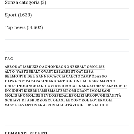
Senza categoria
(2)
Sport
(1.639)
Top news
(14.602)
TAG
ABBONATI
ABRUZZO
AGNONE
AGNONESE
ALTOMOLISE
ALTO VASTESE
ALTOVASTESE
ARRESTO
ATESSA
BELMONTE DEL SANNIO
CACCIA
CALCIO
CAMPOBASSO
CAPRACOTTA
CARABINIERI
CASTIGLIONE MESSER MARINO
CHIETINO
CINGHIALI
COVID19
DROGA
FINANZA
FORESTALE
FURTO
INCIDENTE
ISERNIA
M5S
MALTEMPO
MIGRANTI
MOLISANI
MOLISANO
MOLISE
NEVE
OSPEDALE
POLIZIA
PROFUGHI
SANITÀ
SCHIAVI DI ABRUZZO
SCUOLA
SELECONTROLLO
TERMOLI
VASTESE
VASTO
VENAFRO
VIABILITÀ
VIGILI DEL FUOCO
COMMENTI RECENTI