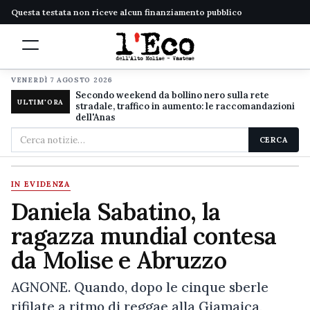
Questa testata non riceve alcun finanziamento pubblico
VENERDÌ 7 AGOSTO 2026
Secondo weekend da bollino nero sulla rete
ULTIM'ORA
stradale, traffico in aumento: le raccomandazioni
dell'Anas
Cerca
CERCA
nel
sito
IN EVIDENZA
Daniela Sabatino, la
ragazza mundial contesa
da Molise e Abruzzo
AGNONE. Quando, dopo le cinque sberle
rifilate a ritmo di reggae alla Giamaica,