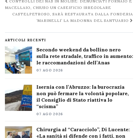
Navigazione
CONTROLLI DEI NAS IN MOLISE: DENUNCIATI FORNAIO E
post
MACELLAIO, CHIUSO UN CASEIFICIO IRREGOLARE
CASTELPETROSO, SARÀ RESTAURATA DALLA FONDERIA
‘MARINELLI’ LA MADONNA DEL SANTUARIO
ARTICOLI RECENTI
Secondo weekend da bollino nero
sulla rete stradale, traffico in aumento:
le raccomandazioni dell’Anas
07 AGO 2026
Isernia con l’Abruzzo: la burocrazia
non può fermare la volontà popolare,
il Consiglio di Stato riattiva lo
“scisma”
07 AGO 2026
Chirurgia al “Caracciolo”, Di Lucente:
«La sanità si difende con i fatti, non