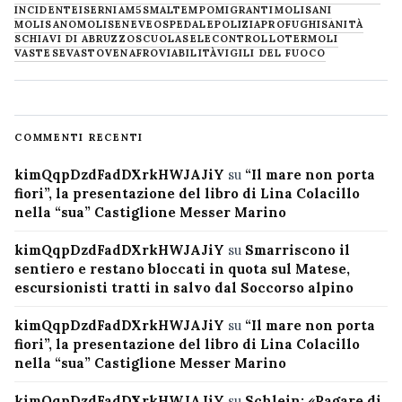
INCIDENTE
ISERNIA
M5S
MALTEMPO
MIGRANTI
MOLISANI
MOLISANO
MOLISE
NEVE
OSPEDALE
POLIZIA
PROFUGHI
SANITÀ
SCHIAVI DI ABRUZZO
SCUOLA
SELECONTROLLO
TERMOLI
VASTESE
VASTO
VENAFRO
VIABILITÀ
VIGILI DEL FUOCO
COMMENTI RECENTI
kimQqpDzdFadDXrkHWJAJiY
su
“Il mare non porta
fiori”, la presentazione del libro di Lina Colacillo
nella “sua” Castiglione Messer Marino
kimQqpDzdFadDXrkHWJAJiY
su
Smarriscono il
sentiero e restano bloccati in quota sul Matese,
escursionisti tratti in salvo dal Soccorso alpino
kimQqpDzdFadDXrkHWJAJiY
su
“Il mare non porta
fiori”, la presentazione del libro di Lina Colacillo
nella “sua” Castiglione Messer Marino
kimQqpDzdFadDXrkHWJAJiY
su
Schlein: «Pagare di