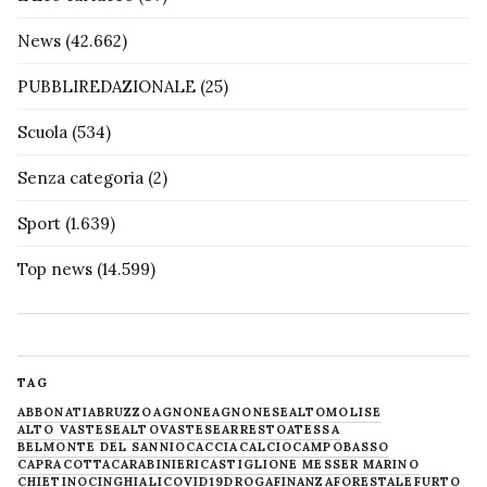
News
(42.662)
PUBBLIREDAZIONALE
(25)
Scuola
(534)
Senza categoria
(2)
Sport
(1.639)
Top news
(14.599)
TAG
ABBONATI
ABRUZZO
AGNONE
AGNONESE
ALTOMOLISE
ALTO VASTESE
ALTOVASTESE
ARRESTO
ATESSA
BELMONTE DEL SANNIO
CACCIA
CALCIO
CAMPOBASSO
CAPRACOTTA
CARABINIERI
CASTIGLIONE MESSER MARINO
CHIETINO
CINGHIALI
COVID19
DROGA
FINANZA
FORESTALE
FURTO