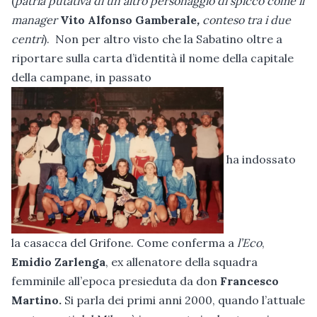
(
patria putativa di un altro personaggio di spicco come il
manager
Vito Alfonso Gamberale
,
conteso tra i due
centri
). Non per altro visto che la Sabatino oltre a
riportare sulla carta d’identità il nome della capitale
della campane, in passato
ha indossato
la casacca del Grifone. Come conferma a
l’Eco
,
Emidio Zarlenga
, ex allenatore della squadra
femminile all’epoca presieduta da don
Francesco
Martino.
Si parla dei primi anni 2000, quando l’attuale