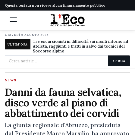
Questa testata non riceve alcun finanziamento pubblico
GIOVEDÌ 6 AGOSTO 2026
Tre escursionisti in difficoltà sui monti intorno ad
ULTIM'ORA
Ateleta, raggiunti e tratti in salvo dai tecnici del
Soccorso alpino
Cerca
CERCA
nel
sito
NEWS
Danni da fauna selvatica,
disco verde al piano di
abbattimento dei corvidi
La giunta regionale d'Abruzzo, presieduta
dal Presidente Marco Marsilio, ha approvato,