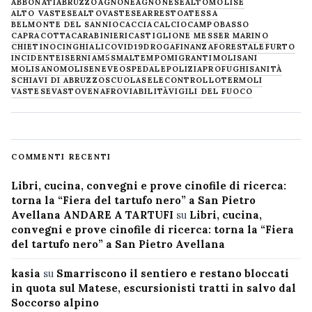
ABBONATI
ABRUZZO
AGNONE
AGNONESE
ALTOMOLISE
ALTO VASTESE
ALTOVASTESE
ARRESTO
ATESSA
BELMONTE DEL SANNIO
CACCIA
CALCIO
CAMPOBASSO
CAPRACOTTA
CARABINIERI
CASTIGLIONE MESSER MARINO
CHIETINO
CINGHIALI
COVID19
DROGA
FINANZA
FORESTALE
FURTO
INCIDENTE
ISERNIA
M5S
MALTEMPO
MIGRANTI
MOLISANI
MOLISANO
MOLISE
NEVE
OSPEDALE
POLIZIA
PROFUGHI
SANITÀ
SCHIAVI DI ABRUZZO
SCUOLA
SELECONTROLLO
TERMOLI
VASTESE
VASTO
VENAFRO
VIABILITÀ
VIGILI DEL FUOCO
COMMENTI RECENTI
Libri, cucina, convegni e prove cinofile di ricerca:
torna la “Fiera del tartufo nero” a San Pietro
Avellana ANDARE A TARTUFI
su
Libri, cucina,
convegni e prove cinofile di ricerca: torna la “Fiera
del tartufo nero” a San Pietro Avellana
kasia
su
Smarriscono il sentiero e restano bloccati
in quota sul Matese, escursionisti tratti in salvo dal
Soccorso alpino