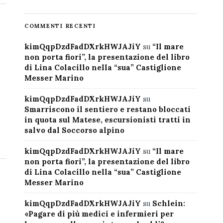
COMMENTI RECENTI
kimQqpDzdFadDXrkHWJAJiY
su
“Il mare
non porta fiori”, la presentazione del libro
di Lina Colacillo nella “sua” Castiglione
Messer Marino
kimQqpDzdFadDXrkHWJAJiY
su
Smarriscono il sentiero e restano bloccati
in quota sul Matese, escursionisti tratti in
salvo dal Soccorso alpino
kimQqpDzdFadDXrkHWJAJiY
su
“Il mare
non porta fiori”, la presentazione del libro
di Lina Colacillo nella “sua” Castiglione
Messer Marino
kimQqpDzdFadDXrkHWJAJiY
su
Schlein:
«Pagare di più medici e infermieri per