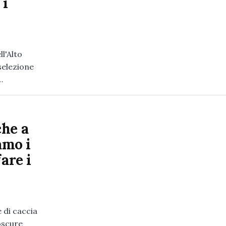
 i
ll'Alto
selezione
…
che a
amo i
are i
 di caccia
 oscure