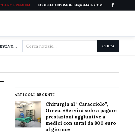
CCOUNT PREMIUM
ECODELLALTOMOLISE@GMAIL.COM
Cerca
Chirurgia al "Caracciolo", Greco: «Servirà solo a pagare prestazioni aggiuntive a medici con turni da 800 euro al giorno»
CERCA
nel
sito
ARTICOLI RECENTI
Chirurgia al “Caracciolo”,
Greco: «Servirà solo a pagare
prestazioni aggiuntive a
medici con turni da 800 euro
al giorno»