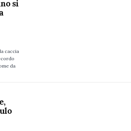
ano si
a
la caccia
accordo
come da
e,
dulo