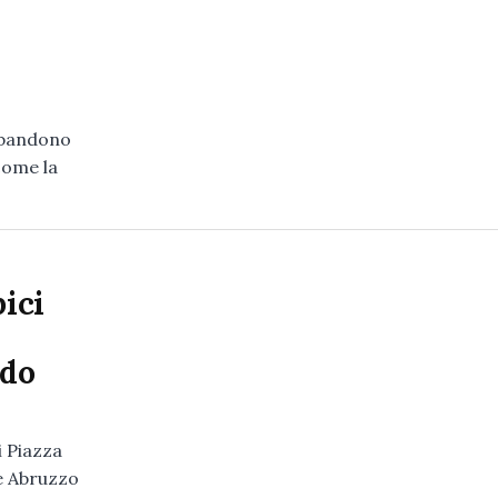
bbandono
come la
pici
rdo
i Piazza
e Abruzzo