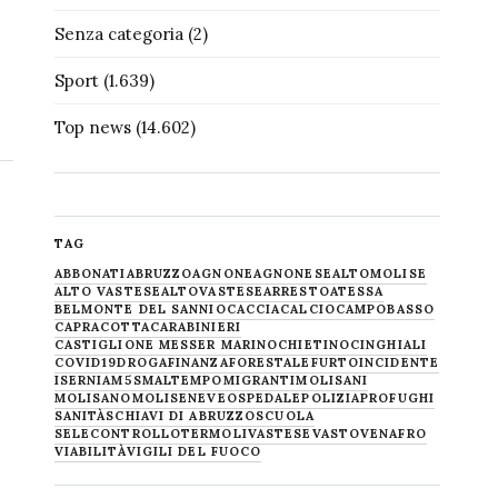
Senza categoria
(2)
Sport
(1.639)
Top news
(14.602)
TAG
ABBONATI
ABRUZZO
AGNONE
AGNONESE
ALTOMOLISE
ALTO VASTESE
ALTOVASTESE
ARRESTO
ATESSA
BELMONTE DEL SANNIO
CACCIA
CALCIO
CAMPOBASSO
CAPRACOTTA
CARABINIERI
CASTIGLIONE MESSER MARINO
CHIETINO
CINGHIALI
COVID19
DROGA
FINANZA
FORESTALE
FURTO
INCIDENTE
ISERNIA
M5S
MALTEMPO
MIGRANTI
MOLISANI
MOLISANO
MOLISE
NEVE
OSPEDALE
POLIZIA
PROFUGHI
SANITÀ
SCHIAVI DI ABRUZZO
SCUOLA
SELECONTROLLO
TERMOLI
VASTESE
VASTO
VENAFRO
VIABILITÀ
VIGILI DEL FUOCO