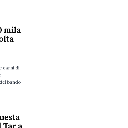
0 mila
olta
e carni di
e
 del bando
Questa
l Tar a