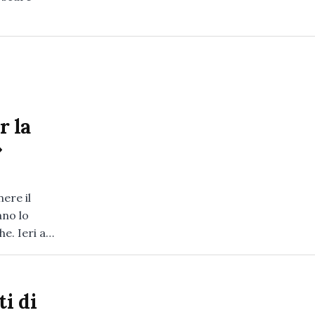
r la
»
ere il
ano lo
e. Ieri a…
i di