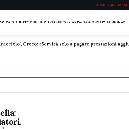
ACCEDI AL TUO A
L'ATTACCA BOTTONE
EDITORIALE
ECO CARTACEO
CONTATTI
ABBONATI
ella:
atori.