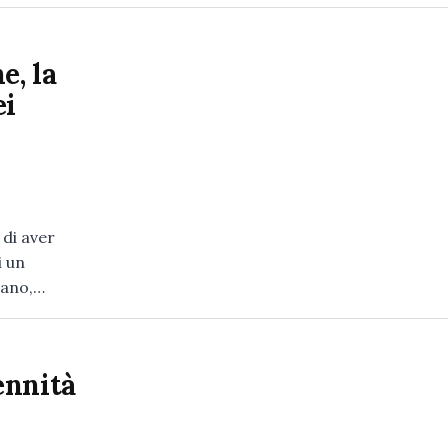
e, la
ei
 di aver
i un
ntano,…
ennità