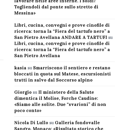
lavorare nelle aree interne. I soldi?
Togliendoli dal ponte sullo stretto di
Messina»
Libri, cucina, convegni e prove cinofile di
ricerca: torna la “Fiera del tartufo nero” a
San Pietro Avellana ANDARE A TARTUFI
su
Libri, cucina, convegni e prove cinofile di
ricerca: torna la “Fiera del tartufo nero” a
San Pietro Avellana
kasia
su
Smarriscono il sentiero e restano
bloccati in quota sul Matese, escursionisti
tratti in salvo dal Soccorso alpino
Giorgio
su
Il ministero della Salute
dimentica il Molise, Forche Caudine:
«Siamo alle solite. Due “svarioni” di non
poco conto»
Nicola Di Lullo
su
Galleria fondovalle
Sangro, Monaco: «Risultato storico che