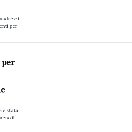
uadre e i
enti per
 per
ne
e è stata
meno il