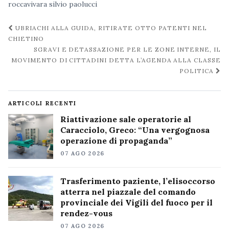
roccavivara
silvio paolucci
Navigazione
UBRIACHI ALLA GUIDA, RITIRATE OTTO PATENTI NEL
post
CHIETINO
SGRAVI E DETASSAZIONE PER LE ZONE INTERNE, IL
MOVIMENTO DI CITTADINI DETTA L’AGENDA ALLA CLASSE
POLITICA
ARTICOLI RECENTI
Riattivazione sale operatorie al
Caracciolo, Greco: “Una vergognosa
operazione di propaganda”
07 AGO 2026
Trasferimento paziente, l’elisoccorso
atterra nel piazzale del comando
provinciale dei Vigili del fuoco per il
rendez-vous
07 AGO 2026