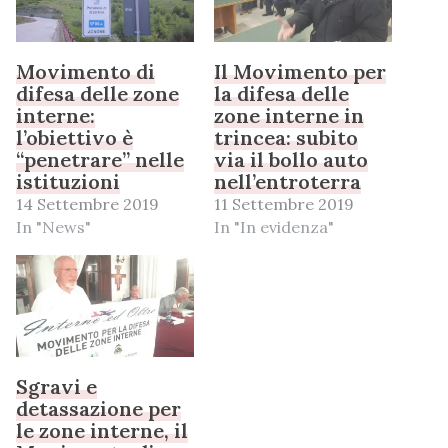
Movimento di
Il Movimento per
difesa delle zone
la difesa delle
interne:
zone interne in
l’obiettivo è
trincea: subito
“penetrare” nelle
via il bollo auto
istituzioni
nell’entroterra
14 Settembre 2019
11 Settembre 2019
In "News"
In "In evidenza"
Sgravi e
detassazione per
le zone interne, il