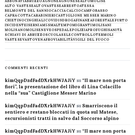
ABBONATI
ABRUZZO
AGNONE
AGNONESE
ALTOMOLISE
ALTO VASTESE
ALTOVASTESE
ARRESTO
ATESSA
BELMONTE DEL SANNIO
CACCIA
CALCIO
CAMPOBASSO
CAPRACOTTA
CARABINIERI
CASTIGLIONE MESSER MARINO
CHIETINO
CINGHIALI
COVID19
DROGA
FINANZA
FORESTALE
FURTO
INCIDENTE
ISERNIA
M5S
MALTEMPO
MIGRANTI
MOLISANI
MOLISANO
MOLISE
NEVE
OSPEDALE
POLIZIA
PROFUGHI
SANITÀ
SCHIAVI DI ABRUZZO
SCUOLA
SELECONTROLLO
TERMOLI
VASTESE
VASTO
VENAFRO
VIABILITÀ
VIGILI DEL FUOCO
COMMENTI RECENTI
kimQqpDzdFadDXrkHWJAJiY
su
“Il mare non porta
fiori”, la presentazione del libro di Lina Colacillo
nella “sua” Castiglione Messer Marino
kimQqpDzdFadDXrkHWJAJiY
su
Smarriscono il
sentiero e restano bloccati in quota sul Matese,
escursionisti tratti in salvo dal Soccorso alpino
kimQqpDzdFadDXrkHWJAJiY
su
“Il mare non porta