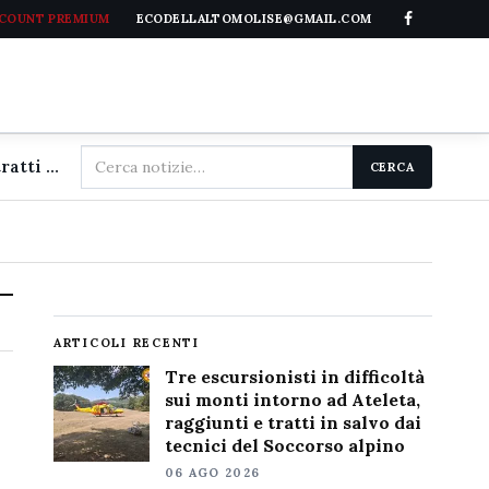
CCOUNT PREMIUM
ECODELLALTOMOLISE@GMAIL.COM
Cerca
Tre escursionisti in difficoltà sui monti intorno ad Ateleta, raggiunti e tratti in salvo dai tecnici del Soccorso alpino
CERCA
nel
sito
ARTICOLI RECENTI
Tre escursionisti in difficoltà
sui monti intorno ad Ateleta,
raggiunti e tratti in salvo dai
tecnici del Soccorso alpino
06 AGO 2026