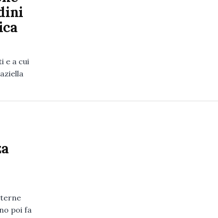
dini
ica
i e a cui
aziella
za
nterne
no poi fa