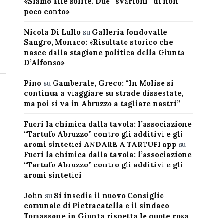
«Siamo alle solite. Due “svarioni” di non
poco conto»
Nicola Di Lullo
su
Galleria fondovalle
Sangro, Monaco: «Risultato storico che
nasce dalla stagione politica della Giunta
D’Alfonso»
Pino
su
Gamberale, Greco: “In Molise si
continua a viaggiare su strade dissestate,
ma poi si va in Abruzzo a tagliare nastri”
Fuori la chimica dalla tavola: l’associazione
“Tartufo Abruzzo” contro gli additivi e gli
aromi sintetici ANDARE A TARTUFI app
su
Fuori la chimica dalla tavola: l’associazione
“Tartufo Abruzzo” contro gli additivi e gli
aromi sintetici
John
su
Si insedia il nuovo Consiglio
comunale di Pietracatella e il sindaco
Tomassone in Giunta rispetta le quote rosa