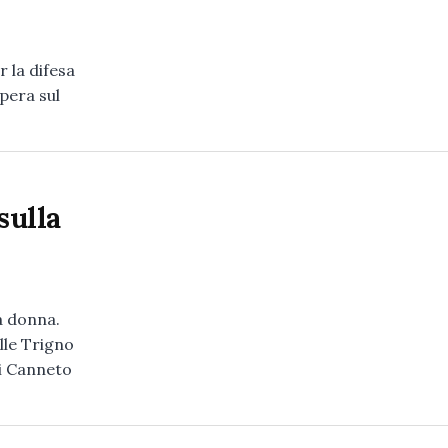
la difesa
pera sul
sulla
a donna.
lle Trigno
di Canneto