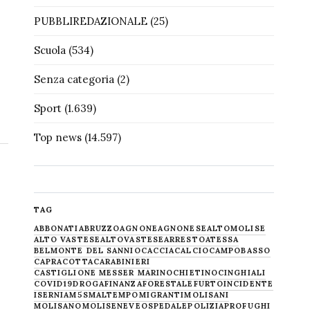
PUBBLIREDAZIONALE
(25)
Scuola
(534)
Senza categoria
(2)
Sport
(1.639)
Top news
(14.597)
TAG
ABBONATI
ABRUZZO
AGNONE
AGNONESE
ALTOMOLISE
ALTO VASTESE
ALTOVASTESE
ARRESTO
ATESSA
BELMONTE DEL SANNIO
CACCIA
CALCIO
CAMPOBASSO
CAPRACOTTA
CARABINIERI
CASTIGLIONE MESSER MARINO
CHIETINO
CINGHIALI
COVID19
DROGA
FINANZA
FORESTALE
FURTO
INCIDENTE
ISERNIA
M5S
MALTEMPO
MIGRANTI
MOLISANI
MOLISANO
MOLISE
NEVE
OSPEDALE
POLIZIA
PROFUGHI