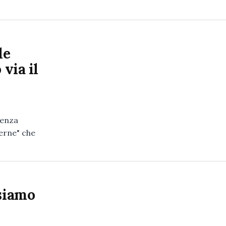
le
 via il
renza
terne" che
 siamo