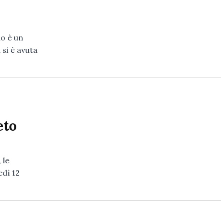
mo è un
si è avuta
eto
 le
edì 12