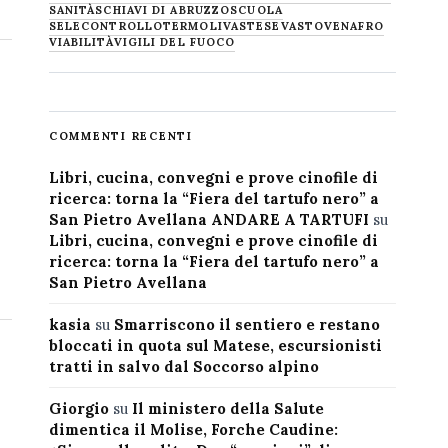
SANITÀ
SCHIAVI DI ABRUZZO
SCUOLA
SELECONTROLLO
TERMOLI
VASTESE
VASTO
VENAFRO
VIABILITÀ
VIGILI DEL FUOCO
COMMENTI RECENTI
Libri, cucina, convegni e prove cinofile di
ricerca: torna la “Fiera del tartufo nero” a
San Pietro Avellana ANDARE A TARTUFI
su
Libri, cucina, convegni e prove cinofile di
ricerca: torna la “Fiera del tartufo nero” a
San Pietro Avellana
kasia
su
Smarriscono il sentiero e restano
bloccati in quota sul Matese, escursionisti
tratti in salvo dal Soccorso alpino
Giorgio
su
Il ministero della Salute
dimentica il Molise, Forche Caudine: