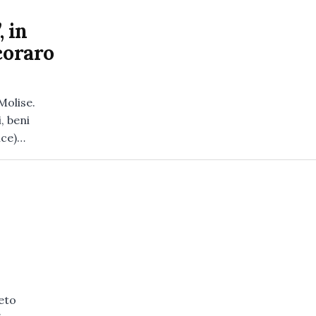
, in
coraro
 Molise.
, beni
ice)…
eto