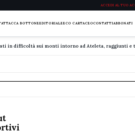
ACCEDI AL TUO A
L'ATTACCA BOTTONE
EDITORIALE
ECO CARTACEO
CONTATTI
ABBONATI
ut
ortivi