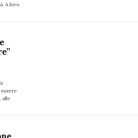
à. A loro
e
re”
le
o essere
 alle
one