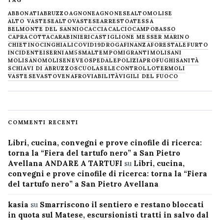
TAG
ABBONATI
ABRUZZO
AGNONE
AGNONESE
ALTOMOLISE
ALTO VASTESE
ALTOVASTESE
ARRESTO
ATESSA
BELMONTE DEL SANNIO
CACCIA
CALCIO
CAMPOBASSO
CAPRACOTTA
CARABINIERI
CASTIGLIONE MESSER MARINO
CHIETINO
CINGHIALI
COVID19
DROGA
FINANZA
FORESTALE
FURTO
INCIDENTE
ISERNIA
M5S
MALTEMPO
MIGRANTI
MOLISANI
MOLISANO
MOLISE
NEVE
OSPEDALE
POLIZIA
PROFUGHI
SANITÀ
SCHIAVI DI ABRUZZO
SCUOLA
SELECONTROLLO
TERMOLI
VASTESE
VASTO
VENAFRO
VIABILITÀ
VIGILI DEL FUOCO
COMMENTI RECENTI
Libri, cucina, convegni e prove cinofile di ricerca:
torna la “Fiera del tartufo nero” a San Pietro
Avellana ANDARE A TARTUFI
su
Libri, cucina,
convegni e prove cinofile di ricerca: torna la “Fiera
del tartufo nero” a San Pietro Avellana
kasia
su
Smarriscono il sentiero e restano bloccati
in quota sul Matese, escursionisti tratti in salvo dal