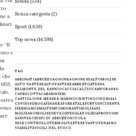
à: col
Scuola
(534)
tto
Senza categoria
(2)
one a
dinari
Sport
(1.639)
Top news
(14.598)
: “Il
ento e
ni.
la
TAG
, che
ABBONATI
ABRUZZO
AGNONE
AGNONESE
ALTOMOLISE
 M5S,
ALTO VASTESE
ALTOVASTESE
ARRESTO
ATESSA
BELMONTE DEL SANNIO
CACCIA
CALCIO
CAMPOBASSO
rale,
CAPRACOTTA
CARABINIERI
CASTIGLIONE MESSER MARINO
CHIETINO
CINGHIALI
nostra
COVID19
DROGA
FINANZA
FORESTALE
FURTO
INCIDENTE
vviso,
ISERNIA
M5S
MALTEMPO
MIGRANTI
MOLISANI
MOLISANO
MOLISE
NEVE
OSPEDALE
POLIZIA
PROFUGHI
rare
SANITÀ
SCHIAVI DI ABRUZZO
SCUOLA
SELECONTROLLO
TERMOLI
VASTESE
VASTO
VENAFRO
VIABILITÀ
VIGILI DEL FUOCO