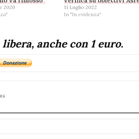
no va rimosso”
verifica su obiettivi As
e 2020
11 Luglio 2022
nza"
In "In evidenza"
 libera, anche con 1 euro.
ità