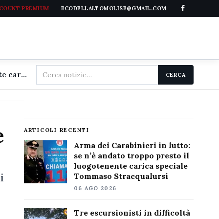
CCOUNT PREMIUM
ECODELLALTOMOLISE@GMAIL.COM
Cerca
Arma dei Carabinieri in lutto: se n'è andato troppo presto il luogotenente carica speciale Tommaso Stracqualursi
CERCA
nel
sito
e
ARTICOLI RECENTI
Arma dei Carabinieri in lutto:
se n’è andato troppo presto il
luogotenente carica speciale
i
Tommaso Stracqualursi
06 AGO 2026
Tre escursionisti in difficoltà