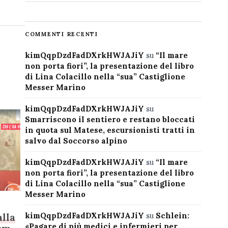
COMMENTI RECENTI
kimQqpDzdFadDXrkHWJAJiY
su
“Il mare
non porta fiori”, la presentazione del libro
di Lina Colacillo nella “sua” Castiglione
Messer Marino
kimQqpDzdFadDXrkHWJAJiY
su
Smarriscono il sentiero e restano bloccati
in quota sul Matese, escursionisti tratti in
salvo dal Soccorso alpino
kimQqpDzdFadDXrkHWJAJiY
su
“Il mare
non porta fiori”, la presentazione del libro
di Lina Colacillo nella “sua” Castiglione
Messer Marino
kimQqpDzdFadDXrkHWJAJiY
su
Schlein:
alla
«Pagare di più medici e infermieri per