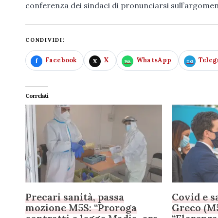
conferenza dei sindaci di pronunciarsi sull’argomen
CONDIVIDI:
Facebook
X
WhatsApp
Tele
Correlati
Precari sanità, passa
Covid e s
mozione M5S: “Proroga
Greco (M5