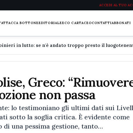
ACCEDI AL TUO A
L'ATTACCA BOTTONE
EDITORIALE
ECO CARTACEO
CONTATTI
ABBONATI
olise, Greco: “Rimuover
mozione non passa
: lo testimoniano gli ultimi dati sui Livell
ati sotto la soglia critica. È evidente come
ato di una pessima gestione, tanto…