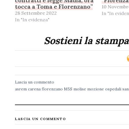
contratti e legge Madia, ora
“Florenza
tocca a Toma e Florenzano”
10 Novembr
28 Settembre 2022
In "In evide
In "In evidenza"
Sostieni la stampa
Lascia un commento
asrem
carena
florenzano
M5S
molise
mozione
ospedali
san
LASCIA UN COMMENTO