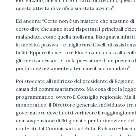
Florenzano, che ha un contratto di tre anni, questo
questa attività di verifica sia stata avviata”.
Ed ancora: “Certo non è un mistero che nessuno di 
certo dire che siano stati rispettati i principali obie
malandata, come quella molisana. Bisognava infatti 
la mobilità passiva – e migliorare i livelli di assis
falliti. Eppure il direttore Florenzano costa alla col
gli oneri accessori. Con la previsione di un premio 
portato egregiamente a termine il suo mandato”.
Poi stoccate all’indirizzo del presidente di Regione,
causa del commissariamento. Ma cosa dice la legge? 
programmatico, ovvero il Consiglio regionale. Ma il
monocratico, il Direttore generale, individuato tra 
governatore deve infatti verificare il raggiungimento
una sospensione di 60 giorni o per la rimozione del
conferiti dal Commissario ad Acta. È chiaro – lascia