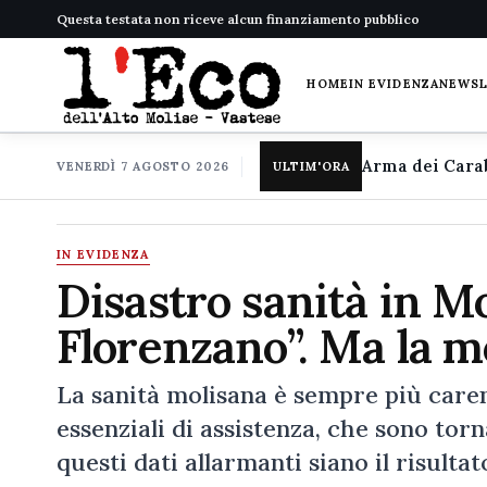
Questa testata non riceve alcun finanziamento pubblico
HOME
IN EVIDENZA
NEWS
VENERDÌ 7 AGOSTO 2026
ULTIM'ORA
IN EVIDENZA
Disastro sanità in M
Florenzano”. Ma la 
La sanità molisana è sempre più carente
essenziali di assistenza, che sono torn
questi dati allarmanti siano il risult