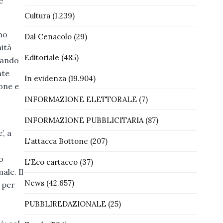
e
Cultura
(1.239)
mo
Dal Cenacolo
(29)
nità
Editoriale
(485)
tando
nte
In evidenza
(19.904)
ione e
INFORMAZIONE ELETTORALE
(7)
INFORMAZIONE PUBBLICITARIA
(87)
’, a
L'attacca Bottone
(207)
o
L'Eco cartaceo
(37)
ale. Il
News
(42.657)
e per
PUBBLIREDAZIONALE
(25)