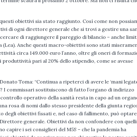
 termine scadrà il prossimo 2 ottobre. Ma non ci risulta ch
questi obiettivi sia stato raggiunto. Così come non possia
ttivi di ogni direttore generale che si trovi a gestire una sa
cercare di raggiungere il pareggio di bilancio – anche limi
tenza (Lea). Anche questi macro-obiettivi sono stati miserame
lettività circa 149.000 euro l’anno, oltre gli oneri di formaz
di produttività pari al 20% dello stipendio, come se avesse
 Donato Toma: “Continua a ripeterci di avere le ‘mani legate
I commissari sostituiscono di fatto l’organo di indirizzo
 controllo operativo della sanità resta in capo ad un organ
una rosa di nomi dallo stesso presidente della giunta region
 degli obiettivi fissati e, nel caso di fallimento, può optar
 Direttore generale. Obiettivi da non confondere con quelli
no capire i sei consiglieri del M5S – che la pandemia ha