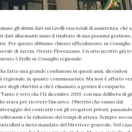
ano gli ultimi dati sui Livelli essenziali di assistenza, che 
ti dati allarmanti siano il risultato di una pessima gestione
rie. Per questo abbiamo chiesto ufficialmente, in Consiglio
erale di Asrem, Oreste Florenzano. Un atto iscritto già t
imento 5 Stelle in Consiglio regionale.
a fatto una grande confusione in questi anni, dicendosi
à regionale, in quanto commissariata. Ma non è affatto ve
sare degli obiettivi a chi è chiamato a gestire il comparto
. Tanto è vero che l’11 dicembre 2019, con una delibera di gi
he stava per ricevere l’incarico. Obiettivi che vanno dal
toraggio dei contratti con gli erogatori privati, passando 
 politraumi e la riduzione dei tempi di attesa. Sempre secon
 controllati a metà mandato del Direttore generale. Nel caso