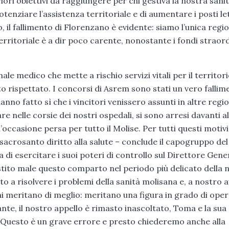
ori obiettivi da raggiungere per chi gestiva la nostra sanit
tenziare l’assistenza territoriale e di aumentare i posti le
o, il fallimento di Florenzano è evidente: siamo l’unica regi
erritoriale è a dir poco carente, nonostante i fondi straor
e medico che mette a rischio servizi vitali per il territorio
o rispettato. I concorsi di Asrem sono stati un vero fallim
hanno fatto sì che i vincitori venissero assunti in altre regio
e nelle corsie dei nostri ospedali, si sono arresi davanti al
occasione persa per tutto il Molise. Per tutti questi motivi
sacrosanto diritto alla salute – conclude il capogruppo del
i esercitare i suoi poteri di controllo sul Direttore Gene
stito male questo comparto nel periodo più delicato della 
 a risolvere i problemi della sanità molisana e, a nostro a
isani meritano di meglio: meritano una figura in grado di ope
ante, il nostro appello è rimasto inascoltato, Toma e la sua
Questo è un grave errore e presto chiederemo anche alla