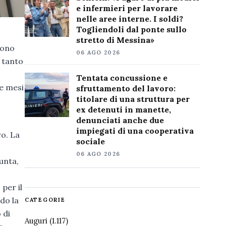
e infermieri per lavorare
nelle aree interne. I soldi?
Togliendoli dal ponte sullo
stretto di Messina»
sono
06 AGO 2026
, tanto
Tentata concussione e
re mesi
sfruttamento del lavoro:
titolare di una struttura per
ex detenuti in manette,
denunciati anche due
impiegati di una cooperativa
ro. La
sociale
06 AGO 2026
unta,
per il
do la
CATEGORIE
 di
Auguri
(1.117)