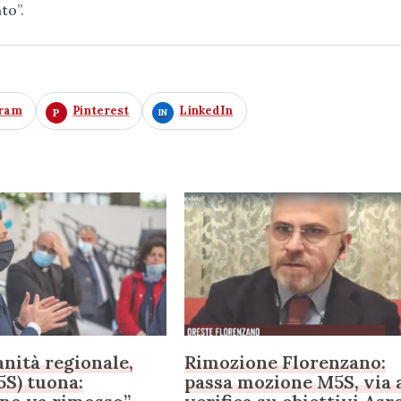
to”.
gram
Pinterest
LinkedIn
anità regionale,
Rimozione Florenzano:
S) tuona:
passa mozione M5S, via 