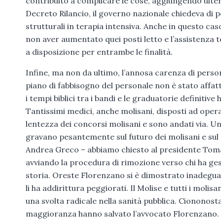
contribuito a complicare le cose, aggiungendo ulteri
Decreto Rilancio, il governo nazionale chiedeva di po
strutturali in terapia intensiva. Anche in questo cas
non aver aumentato quei posti letto e l’assistenza t
a disposizione per entrambe le finalità.
Infine, ma non da ultimo, l’annosa carenza di personal
piano di fabbisogno del personale non è stato affatt
i tempi biblici tra i bandi e le graduatorie definitive 
Tantissimi medici, anche molisani, disposti ad operar
lentezza dei concorsi molisani e sono andati via. Un’
gravano pesantemente sul futuro dei molisani e sul 
Andrea Greco – abbiamo chiesto al presidente Toma d
avviando la procedura di rimozione verso chi ha ge
storia. Oreste Florenzano si è dimostrato inadeguato
li ha addirittura peggiorati. Il Molise e tutti i mol
una svolta radicale nella sanità pubblica. Ciononost
maggioranza hanno salvato l’avvocato Florenzano. 