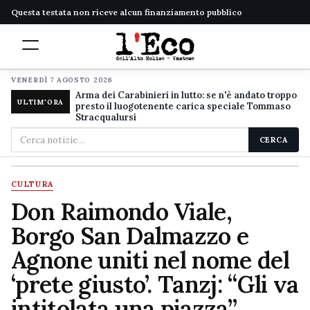
Questa testata non riceve alcun finanziamento pubblico
VENERDÌ 7 AGOSTO 2026
Arma dei Carabinieri in lutto: se n'è andato troppo
ULTIM'ORA
presto il luogotenente carica speciale Tommaso
Stracqualursi
Cerca
CERCA
nel
sito
CULTURA
Don Raimondo Viale,
Borgo San Dalmazzo e
Agnone uniti nel nome del
‘prete giusto’. Tanzj: “Gli va
intitolata una piazza”