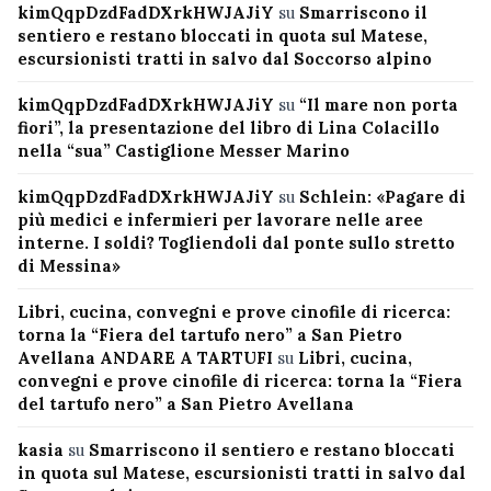
kimQqpDzdFadDXrkHWJAJiY
su
Smarriscono il
sentiero e restano bloccati in quota sul Matese,
escursionisti tratti in salvo dal Soccorso alpino
kimQqpDzdFadDXrkHWJAJiY
su
“Il mare non porta
fiori”, la presentazione del libro di Lina Colacillo
nella “sua” Castiglione Messer Marino
kimQqpDzdFadDXrkHWJAJiY
su
Schlein: «Pagare di
più medici e infermieri per lavorare nelle aree
interne. I soldi? Togliendoli dal ponte sullo stretto
di Messina»
Libri, cucina, convegni e prove cinofile di ricerca:
torna la “Fiera del tartufo nero” a San Pietro
Avellana ANDARE A TARTUFI
su
Libri, cucina,
convegni e prove cinofile di ricerca: torna la “Fiera
del tartufo nero” a San Pietro Avellana
kasia
su
Smarriscono il sentiero e restano bloccati
in quota sul Matese, escursionisti tratti in salvo dal