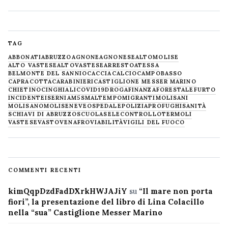
TAG
ABBONATI
ABRUZZO
AGNONE
AGNONESE
ALTOMOLISE
ALTO VASTESE
ALTOVASTESE
ARRESTO
ATESSA
BELMONTE DEL SANNIO
CACCIA
CALCIO
CAMPOBASSO
CAPRACOTTA
CARABINIERI
CASTIGLIONE MESSER MARINO
CHIETINO
CINGHIALI
COVID19
DROGA
FINANZA
FORESTALE
FURTO
INCIDENTE
ISERNIA
M5S
MALTEMPO
MIGRANTI
MOLISANI
MOLISANO
MOLISE
NEVE
OSPEDALE
POLIZIA
PROFUGHI
SANITÀ
SCHIAVI DI ABRUZZO
SCUOLA
SELECONTROLLO
TERMOLI
VASTESE
VASTO
VENAFRO
VIABILITÀ
VIGILI DEL FUOCO
COMMENTI RECENTI
kimQqpDzdFadDXrkHWJAJiY
su
“Il mare non porta
fiori”, la presentazione del libro di Lina Colacillo
nella “sua” Castiglione Messer Marino