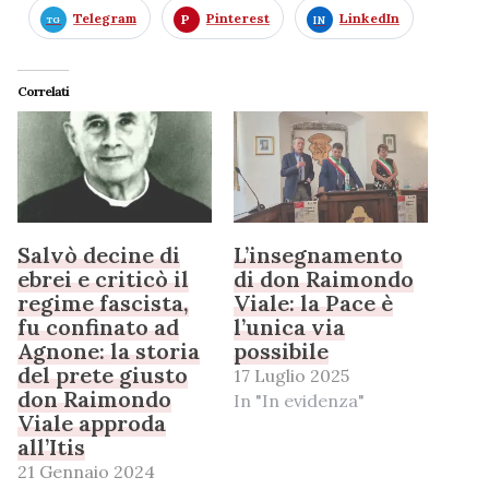
Telegram
Pinterest
LinkedIn
Correlati
Salvò decine di
L’insegnamento
ebrei e criticò il
di don Raimondo
regime fascista,
Viale: la Pace è
fu confinato ad
l’unica via
Agnone: la storia
possibile
del prete giusto
17 Luglio 2025
don Raimondo
In "In evidenza"
Viale approda
all’Itis
21 Gennaio 2024