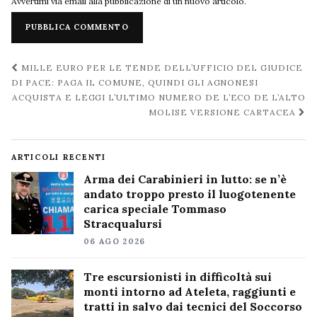
Avvertimi via email alla pubblicazione di un nuovo articolo.
Navigazione
MILLE EURO PER LE TENDE DELL’UFFICIO DEL GIUDICE
post
DI PACE: PAGA IL COMUNE, QUINDI GLI AGNONESI
ACQUISTA E LEGGI L’ULTIMO NUMERO DE L’ECO DE L’ALTO
MOLISE VERSIONE CARTACEA
ARTICOLI RECENTI
Arma dei Carabinieri in lutto: se n’è
andato troppo presto il luogotenente
carica speciale Tommaso
Stracqualursi
06 AGO 2026
Tre escursionisti in difficoltà sui
monti intorno ad Ateleta, raggiunti e
tratti in salvo dai tecnici del Soccorso