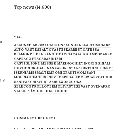
Top news
(14.600)
TAG
a,
ABBONATI
ABRUZZO
AGNONE
AGNONESE
ALTOMOLISE
ALTO VASTESE
ALTOVASTESE
ARRESTO
ATESSA
BELMONTE DEL SANNIO
CACCIA
CALCIO
CAMPOBASSO
CAPRACOTTA
CARABINIERI
CASTIGLIONE MESSER MARINO
CHIETINO
CINGHIALI
COVID19
DROGA
FINANZA
FORESTALE
FURTO
INCIDENTE
ISERNIA
M5S
MALTEMPO
MIGRANTI
MOLISANI
MOLISANO
MOLISE
NEVE
OSPEDALE
POLIZIA
PROFUGHI
lidi.
SANITÀ
SCHIAVI DI ABRUZZO
SCUOLA
SELECONTROLLO
TERMOLI
VASTESE
VASTO
VENAFRO
VIABILITÀ
VIGILI DEL FUOCO
COMMENTI RECENTI