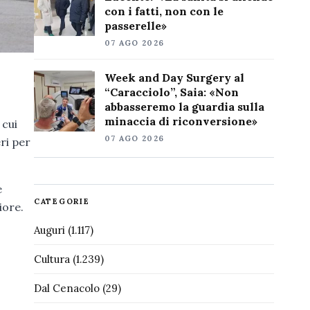
con i fatti, non con le
passerelle»
07 AGO 2026
Week and Day Surgery al
“Caracciolo”, Saia: «Non
abbasseremo la guardia sulla
minaccia di riconversione»
 cui
07 AGO 2026
eri per
e
CATEGORIE
iore.
Auguri
(1.117)
Cultura
(1.239)
Dal Cenacolo
(29)