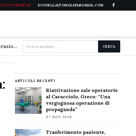
CCOUNT PREMIUM
ECODELLALTOMOLISE@GMAIL.COM
Cerca
Riattivazione sale operatorie al Caracciolo, Greco: "Una vergognosa operazione di propaganda"
CERCA
nel
sito
:
ARTICOLI RECENTI
Riattivazione sale operatorie
al Caracciolo, Greco: “Una
vergognosa operazione di
propaganda”
07 AGO 2026
Trasferimento paziente,