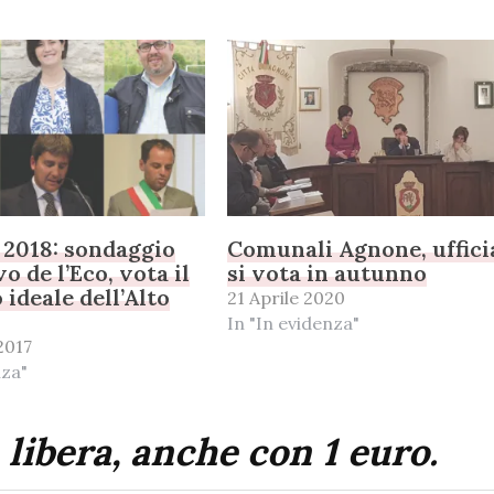
 2018: sondaggio
Comunali Agnone, uffici
o de l’Eco, vota il
si vota in autunno
 ideale dell’Alto
21 Aprile 2020
In "In evidenza"
2017
nza"
 libera, anche con 1 euro.