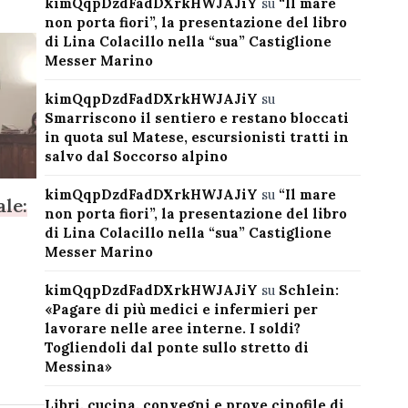
kimQqpDzdFadDXrkHWJAJiY
su
“Il mare
non porta fiori”, la presentazione del libro
di Lina Colacillo nella “sua” Castiglione
Messer Marino
kimQqpDzdFadDXrkHWJAJiY
su
Smarriscono il sentiero e restano bloccati
in quota sul Matese, escursionisti tratti in
salvo dal Soccorso alpino
kimQqpDzdFadDXrkHWJAJiY
su
“Il mare
ale:
non porta fiori”, la presentazione del libro
di Lina Colacillo nella “sua” Castiglione
Messer Marino
kimQqpDzdFadDXrkHWJAJiY
su
Schlein:
«Pagare di più medici e infermieri per
lavorare nelle aree interne. I soldi?
Togliendoli dal ponte sullo stretto di
Messina»
Libri, cucina, convegni e prove cinofile di