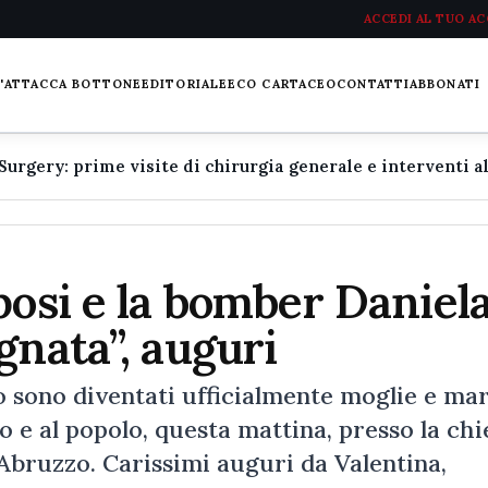
ACCEDI AL TUO A
L'ATTACCA BOTTONE
EDITORIALE
ECO CARTACEO
CONTATTI
ABBONATI
posi e la bomber Daniel
gnata”, auguri
 sono diventati ufficialmente moglie e mar
 e al popolo, questa mattina, presso la chi
 Abruzzo. Carissimi auguri da Valentina,