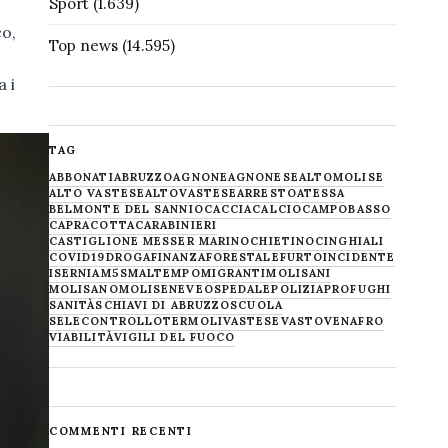
Sport
(1.639)
co,
Top news
(14.595)
 i
TAG
ABBONATI
ABRUZZO
AGNONE
AGNONESE
ALTOMOLISE
ALTO VASTESE
ALTOVASTESE
ARRESTO
ATESSA
BELMONTE DEL SANNIO
CACCIA
CALCIO
CAMPOBASSO
CAPRACOTTA
CARABINIERI
CASTIGLIONE MESSER MARINO
CHIETINO
CINGHIALI
COVID19
DROGA
FINANZA
FORESTALE
FURTO
INCIDENTE
ISERNIA
M5S
MALTEMPO
MIGRANTI
MOLISANI
MOLISANO
MOLISE
NEVE
OSPEDALE
POLIZIA
PROFUGHI
SANITÀ
SCHIAVI DI ABRUZZO
SCUOLA
SELECONTROLLO
TERMOLI
VASTESE
VASTO
VENAFRO
VIABILITÀ
VIGILI DEL FUOCO
COMMENTI RECENTI