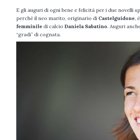
E gli auguri di ogni bene e felicità per i due novelli
perché il neo marito, originario di
Castelguidone
, 
femminile
di calcio
Daniela Sabatino
. Auguri anch
“gradi” di cognata.