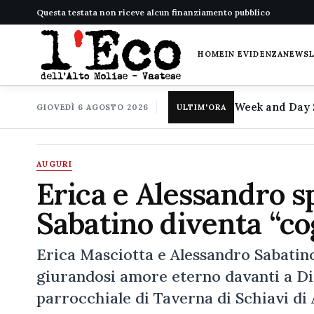
Questa testata non riceve alcun finanziamento pubblico
HOME
IN EVIDENZA
NEWS
GIOVEDÌ 6 AGOSTO 2026
ULTIM'ORA
AUGURI
Erica e Alessandro s
Sabatino diventa “co
Erica Masciotta e Alessandro Sabatino
giurandosi amore eterno davanti a Dio
parrocchiale di Taverna di Schiavi di