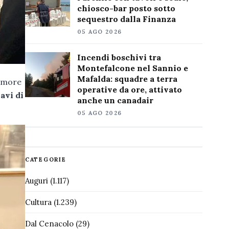
chiosco-bar posto sotto
sequestro dalla Finanza
05 AGO 2026
Incendi boschivi tra
Montefalcone nel Sannio e
Mafalda: squadre a terra
 amore
operative da ore, attivato
avi di
anche un canadair
05 AGO 2026
CATEGORIE
Auguri
(1.117)
Cultura
(1.239)
Dal Cenacolo
(29)