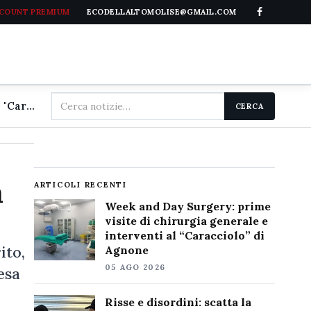
CCOUNT PREMIUM
ECODELLALTOMOLISE@GMAIL.COM
Cerca
Week and Day Surgery: prime visite di chirurgia generale e interventi al "Caracciolo" di Agnone
CERCA
nel
sito
a
ARTICOLI RECENTI
Week and Day Surgery: prime
visite di chirurgia generale e
interventi al “Caracciolo” di
ito,
Agnone
05 AGO 2026
esa
Risse e disordini: scatta la