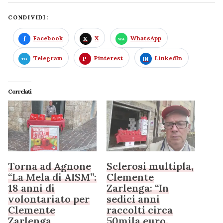
CONDIVIDI:
Facebook
X
WhatsApp
Telegram
Pinterest
LinkedIn
Correlati
Torna ad Agnone
Sclerosi multipla,
“La Mela di AISM”:
Clemente
18 anni di
Zarlenga: “In
volontariato per
sedici anni
Clemente
raccolti circa
Zarlenga
50mila euro.