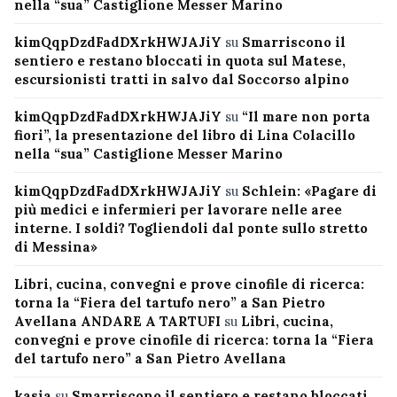
nella “sua” Castiglione Messer Marino
kimQqpDzdFadDXrkHWJAJiY
su
Smarriscono il
sentiero e restano bloccati in quota sul Matese,
escursionisti tratti in salvo dal Soccorso alpino
kimQqpDzdFadDXrkHWJAJiY
su
“Il mare non porta
fiori”, la presentazione del libro di Lina Colacillo
nella “sua” Castiglione Messer Marino
kimQqpDzdFadDXrkHWJAJiY
su
Schlein: «Pagare di
più medici e infermieri per lavorare nelle aree
interne. I soldi? Togliendoli dal ponte sullo stretto
di Messina»
Libri, cucina, convegni e prove cinofile di ricerca:
torna la “Fiera del tartufo nero” a San Pietro
Avellana ANDARE A TARTUFI
su
Libri, cucina,
convegni e prove cinofile di ricerca: torna la “Fiera
del tartufo nero” a San Pietro Avellana
kasia
su
Smarriscono il sentiero e restano bloccati