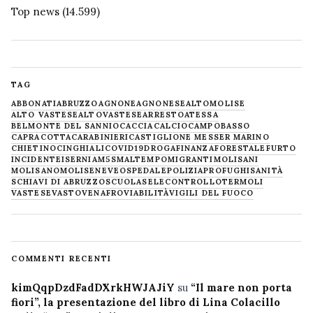
Top news
(14.599)
TAG
ABBONATI
ABRUZZO
AGNONE
AGNONESE
ALTOMOLISE
ALTO VASTESE
ALTOVASTESE
ARRESTO
ATESSA
BELMONTE DEL SANNIO
CACCIA
CALCIO
CAMPOBASSO
CAPRACOTTA
CARABINIERI
CASTIGLIONE MESSER MARINO
CHIETINO
CINGHIALI
COVID19
DROGA
FINANZA
FORESTALE
FURTO
INCIDENTE
ISERNIA
M5S
MALTEMPO
MIGRANTI
MOLISANI
MOLISANO
MOLISE
NEVE
OSPEDALE
POLIZIA
PROFUGHI
SANITÀ
SCHIAVI DI ABRUZZO
SCUOLA
SELECONTROLLO
TERMOLI
VASTESE
VASTO
VENAFRO
VIABILITÀ
VIGILI DEL FUOCO
COMMENTI RECENTI
kimQqpDzdFadDXrkHWJAJiY
su
“Il mare non porta
fiori”, la presentazione del libro di Lina Colacillo