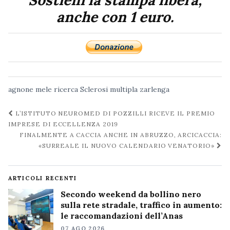
anche con 1 euro.
agnone
mele
ricerca
Sclerosi multipla
zarlenga
Navigazione
L’ISTITUTO NEUROMED DI POZZILLI RICEVE IL PREMIO
post
IMPRESE DI ECCELLENZA 2019
FINALMENTE A CACCIA ANCHE IN ABRUZZO, ARCICACCIA:
«SURREALE IL NUOVO CALENDARIO VENATORIO»
ARTICOLI RECENTI
Secondo weekend da bollino nero
sulla rete stradale, traffico in aumento:
le raccomandazioni dell’Anas
07 AGO 2026