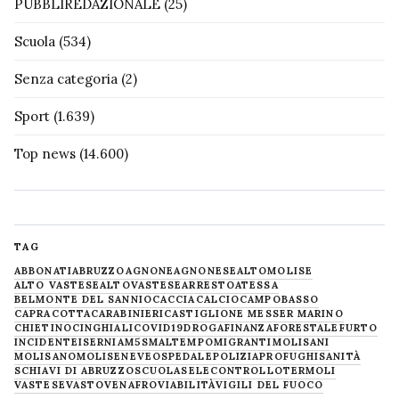
PUBBLIREDAZIONALE
(25)
Scuola
(534)
Senza categoria
(2)
Sport
(1.639)
Top news
(14.600)
TAG
ABBONATI
ABRUZZO
AGNONE
AGNONESE
ALTOMOLISE
ALTO VASTESE
ALTOVASTESE
ARRESTO
ATESSA
BELMONTE DEL SANNIO
CACCIA
CALCIO
CAMPOBASSO
CAPRACOTTA
CARABINIERI
CASTIGLIONE MESSER MARINO
CHIETINO
CINGHIALI
COVID19
DROGA
FINANZA
FORESTALE
FURTO
INCIDENTE
ISERNIA
M5S
MALTEMPO
MIGRANTI
MOLISANI
MOLISANO
MOLISE
NEVE
OSPEDALE
POLIZIA
PROFUGHI
SANITÀ
SCHIAVI DI ABRUZZO
SCUOLA
SELECONTROLLO
TERMOLI
VASTESE
VASTO
VENAFRO
VIABILITÀ
VIGILI DEL FUOCO