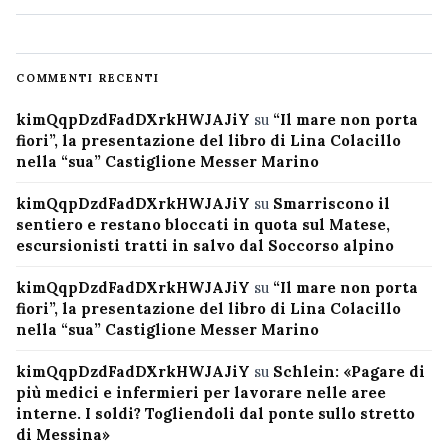
COMMENTI RECENTI
kimQqpDzdFadDXrkHWJAJiY
su
“Il mare non porta
fiori”, la presentazione del libro di Lina Colacillo
nella “sua” Castiglione Messer Marino
kimQqpDzdFadDXrkHWJAJiY
su
Smarriscono il
sentiero e restano bloccati in quota sul Matese,
escursionisti tratti in salvo dal Soccorso alpino
kimQqpDzdFadDXrkHWJAJiY
su
“Il mare non porta
fiori”, la presentazione del libro di Lina Colacillo
nella “sua” Castiglione Messer Marino
kimQqpDzdFadDXrkHWJAJiY
su
Schlein: «Pagare di
più medici e infermieri per lavorare nelle aree
interne. I soldi? Togliendoli dal ponte sullo stretto
di Messina»