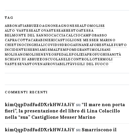
TAG
ABBONATI
ABRUZZO
AGNONE
AGNONESE
ALTOMOLISE
ALTO VASTESE
ALTOVASTESE
ARRESTO
ATESSA
BELMONTE DEL SANNIO
CACCIA
CALCIO
CAMPOBASSO
CAPRACOTTA
CARABINIERI
CASTIGLIONE MESSER MARINO
CHIETINO
CINGHIALI
COVID19
DROGA
FINANZA
FORESTALE
FURTO
INCIDENTE
ISERNIA
M5S
MALTEMPO
MIGRANTI
MOLISANI
MOLISANO
MOLISE
NEVE
OSPEDALE
POLIZIA
PROFUGHI
SANITÀ
SCHIAVI DI ABRUZZO
SCUOLA
SELECONTROLLO
TERMOLI
VASTESE
VASTO
VENAFRO
VIABILITÀ
VIGILI DEL FUOCO
COMMENTI RECENTI
kimQqpDzdFadDXrkHWJAJiY
su
“Il mare non porta
fiori”, la presentazione del libro di Lina Colacillo
nella “sua” Castiglione Messer Marino
kimQqpDzdFadDXrkHWJAJiY
su
Smarriscono il