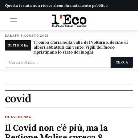
Questa testata non riceve alcun finanziamento pubblico
SABATO 8 AGOSTO 2026
Tromba d'aria nella valle del Volturno, decine di
ULTIM'ORA
alberi abbattuti dal vento: Vigili del fuoco
ripristinano lo stato dei luoghi
Cerca
CERCA
nel
sito
covid
IN EVIDENZA
Il Covid non c’è più, ma la
Regione Molise spreca 8