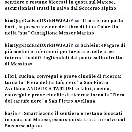
sentiero e restano bloccati in quota sul Matese,
escursionisti tratti in salvo dal Soccorso alpino
kimQqpDzdFadDXrkHWJAJiY
su
“Il mare non porta
fiori”, la presentazione del libro di Lina Colacillo
nella “sua” Castiglione Messer Marino
kimQqpDzdFadDXrkHWJAJiY
su
Schlein: «Pagare di
più medici e infermieri per lavorare nelle aree
interne. I soldi? Togliendoli dal ponte sullo stretto
di Messina»
Libri, cucina, convegni e prove cinofile di ricerca:
torna la “Fiera del tartufo nero” a San Pietro
Avellana ANDARE A TARTUFI
su
Libri, cucina,
convegni e prove cinofile di ricerca: torna la “Fiera
del tartufo nero” a San Pietro Avellana
kasia
su
Smarriscono il sentiero e restano bloccati
in quota sul Matese, escursionisti tratti in salvo dal
Soccorso alpino