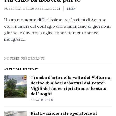
PUBBLICATO IL
26 FEBBRAIO 2021
2 MIN
"In un momento difficilissimo per la città di Agnone
con i numeri del contagio che aumentano di giorno in
giorno, è doveroso agire concretamente senza
indugiare…
Navigazione
NOTIZIE PRECEDENTI
notizie
ARTICOLI RECENTI
Tromba d’aria nella valle del Volturno,
decine di alberi abbattuti dal vento:
Vigili del fuoco ripristinano lo stato
dei luoghi
07 AGO 2026
Riattivazione sale operatorie al