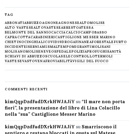
TAG
ABBONATI
ABRUZZO
AGNONE
AGNONESE
ALTOMOLISE
ALTO VASTESE
ALTOVASTESE
ARRESTO
ATESSA
BELMONTE DEL SANNIO
CACCIA
CALCIO
CAMPOBASSO
CAPRACOTTA
CARABINIERI
CASTIGLIONE MESSER MARINO
CHIETINO
CINGHIALI
COVID19
DROGA
FINANZA
FORESTALE
FURTO
INCIDENTE
ISERNIA
M5S
MALTEMPO
MIGRANTI
MOLISANI
MOLISANO
MOLISE
NEVE
OSPEDALE
POLIZIA
PROFUGHI
SANITÀ
SCHIAVI DI ABRUZZO
SCUOLA
SELECONTROLLO
TERMOLI
VASTESE
VASTO
VENAFRO
VIABILITÀ
VIGILI DEL FUOCO
COMMENTI RECENTI
kimQqpDzdFadDXrkHWJAJiY
su
“Il mare non porta
fiori”, la presentazione del libro di Lina Colacillo
nella “sua” Castiglione Messer Marino
kimQqpDzdFadDXrkHWJAJiY
su
Smarriscono il
sentiero e restano bloccati in quota sul Matese,