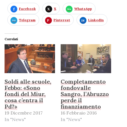
Facebook
X
WhatsApp
Telegram
Pinterest
LinkedIn
Correlati
Soldi alle scuole,
Completamento
Febbo: «Sono
fondovalle
fondi del Miur,
Sangro, l’Abruzzo
cosa c’entra il
perde il
Pd?»
finanziamento
19 Dicembre 2017
16 Febbraio 2016
In "News"
In "News"