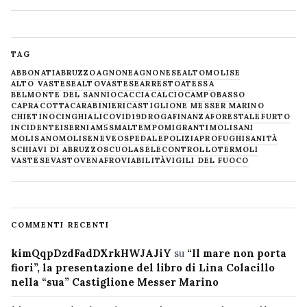
TAG
ABBONATI
ABRUZZO
AGNONE
AGNONESE
ALTOMOLISE
ALTO VASTESE
ALTOVASTESE
ARRESTO
ATESSA
BELMONTE DEL SANNIO
CACCIA
CALCIO
CAMPOBASSO
CAPRACOTTA
CARABINIERI
CASTIGLIONE MESSER MARINO
CHIETINO
CINGHIALI
COVID19
DROGA
FINANZA
FORESTALE
FURTO
INCIDENTE
ISERNIA
M5S
MALTEMPO
MIGRANTI
MOLISANI
MOLISANO
MOLISE
NEVE
OSPEDALE
POLIZIA
PROFUGHI
SANITÀ
SCHIAVI DI ABRUZZO
SCUOLA
SELECONTROLLO
TERMOLI
VASTESE
VASTO
VENAFRO
VIABILITÀ
VIGILI DEL FUOCO
COMMENTI RECENTI
kimQqpDzdFadDXrkHWJAJiY
su
“Il mare non porta
fiori”, la presentazione del libro di Lina Colacillo
nella “sua” Castiglione Messer Marino