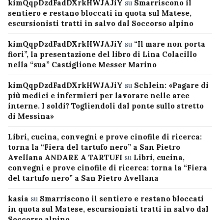
kimQqpDzdFadDXrkHWJAJiY
su
Smarriscono il
sentiero e restano bloccati in quota sul Matese,
escursionisti tratti in salvo dal Soccorso alpino
kimQqpDzdFadDXrkHWJAJiY
su
“Il mare non porta
fiori”, la presentazione del libro di Lina Colacillo
nella “sua” Castiglione Messer Marino
kimQqpDzdFadDXrkHWJAJiY
su
Schlein: «Pagare di
più medici e infermieri per lavorare nelle aree
interne. I soldi? Togliendoli dal ponte sullo stretto
di Messina»
Libri, cucina, convegni e prove cinofile di ricerca:
torna la “Fiera del tartufo nero” a San Pietro
Avellana ANDARE A TARTUFI
su
Libri, cucina,
convegni e prove cinofile di ricerca: torna la “Fiera
del tartufo nero” a San Pietro Avellana
kasia
su
Smarriscono il sentiero e restano bloccati
in quota sul Matese, escursionisti tratti in salvo dal
Soccorso alpino