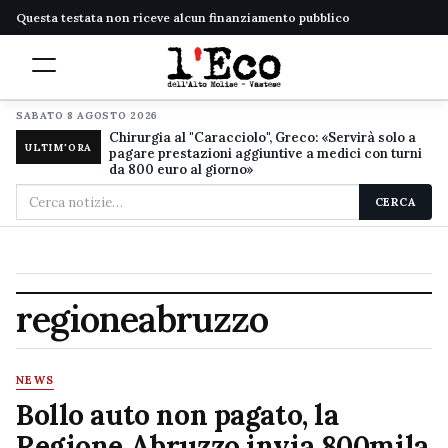
Questa testata non riceve alcun finanziamento pubblico
SABATO 8 AGOSTO 2026
Chirurgia al "Caracciolo", Greco: «Servirà solo a
ULTIM'ORA
pagare prestazioni aggiuntive a medici con turni
da 800 euro al giorno»
Cerca
CERCA
nel
sito
regioneabruzzo
NEWS
Bollo auto non pagato, la
Regione Abruzzo invia 800mila