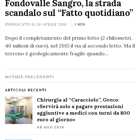
Fondovalle Sangro, la strada
scandalo sul “Fatto quotidiano”
PUBBLICATO IL
30 APRILE 2016
1 MIN
Dopo il completamento del primo lotto (2 chilometri,
40 milioni di euro), nel 2015 il via al secondo lotto. Ma il
terreno è geologicamente fragile quando…
Navigazione
NOTIZIE PRECEDENTI
notizie
ARTICOLI RECENTI
Chirurgia al “Caracciolo”, Greco:
«Servirà solo a pagare prestazioni
aggiuntive a medici con turni da 800
euro al giorno»
08 AGO 2026