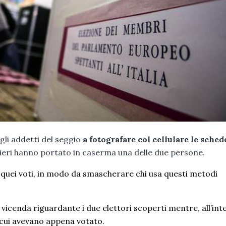
li addetti del seggio
a fotografare col cellulare le sched
ieri hanno portato in caserma una delle due persone.
i quei voti, in modo da smascherare chi usa questi metodi
vicenda riguardante i due elettori scoperti mentre, all’int
i cui avevano appena votato.