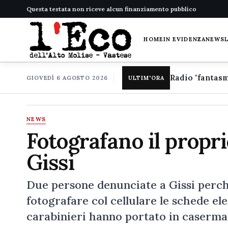
Questa testata non riceve alcun finanziamento pubblico
HOME
IN EVIDENZA
NEWS
GIOVEDÌ 6 AGOSTO 2026
ULTIM'ORA
NEWS
Fotografano il propri
Gissi
Due persone denunciate a Gissi perché
fotografare col cellulare le schede el
carabinieri hanno portato in caserma 