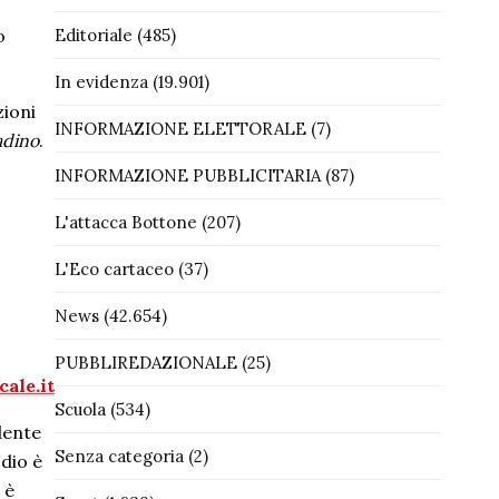
o
Editoriale
(485)
In evidenza
(19.901)
zioni
INFORMAZIONE ELETTORALE
(7)
tadino
.
INFORMAZIONE PUBBLICITARIA
(87)
L'attacca Bottone
(207)
L'Eco cartaceo
(37)
News
(42.654)
PUBBLIREDAZIONALE
(25)
ale.it
Scuola
(534)
dente
Senza categoria
(2)
odio è
 è