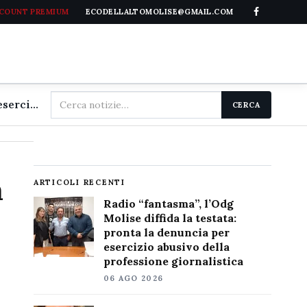
CCOUNT PREMIUM
ECODELLALTOMOLISE@GMAIL.COM
Cerca
Radio "fantasma", l'Odg Molise diffida la testata: pronta la denuncia per esercizio abusivo della professione giornalistica
CERCA
nel
sito
a
ARTICOLI RECENTI
Radio “fantasma”, l’Odg
Molise diffida la testata:
pronta la denuncia per
esercizio abusivo della
professione giornalistica
06 AGO 2026