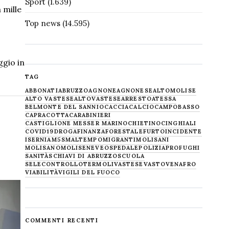
Sport
(1.639)
 mille
Top news
(14.595)
ggio in
TAG
ABBONATI
ABRUZZO
AGNONE
AGNONESE
ALTOMOLISE
ALTO VASTESE
ALTOVASTESE
ARRESTO
ATESSA
BELMONTE DEL SANNIO
CACCIA
CALCIO
CAMPOBASSO
CAPRACOTTA
CARABINIERI
CASTIGLIONE MESSER MARINO
CHIETINO
CINGHIALI
COVID19
DROGA
FINANZA
FORESTALE
FURTO
INCIDENTE
ISERNIA
M5S
MALTEMPO
MIGRANTI
MOLISANI
MOLISANO
MOLISE
NEVE
OSPEDALE
POLIZIA
PROFUGHI
SANITÀ
SCHIAVI DI ABRUZZO
SCUOLA
SELECONTROLLO
TERMOLI
VASTESE
VASTO
VENAFRO
VIABILITÀ
VIGILI DEL FUOCO
COMMENTI RECENTI