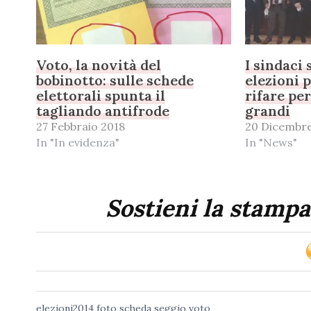
Voto, la novità del
I sindaci
bobinotto: sulle schede
elezioni 
elettorali spunta il
rifare pe
tagliando antifrode
grandi
27 Febbraio 2018
20 Dicembre
In "In evidenza"
In "News"
Sostieni la stampa
elezioni2014
foto
scheda
seggio
voto