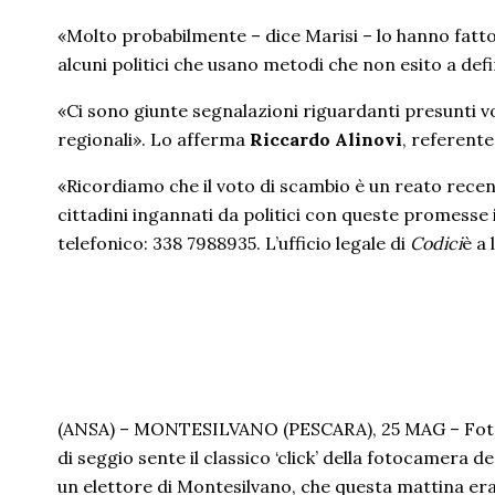
«Molto probabilmente – dice Marisi – lo hanno fatto
alcuni politici che usano metodi che non esito a defi
«Ci sono giunte segnalazioni riguardanti presunti vo
regionali». Lo afferma
Riccardo Alinovi
, referente
«Ricordiamo che il voto di scambio è un reato recen
cittadini ingannati da politici con queste promesse 
telefonico: 338 7988935. L’ufficio legale di
Codici
è a 
(ANSA) – MONTESILVANO (PESCARA), 25 MAG – Fotogr
di seggio sente il classico ‘click’ della fotocamera d
un elettore di Montesilvano, che questa mattina era