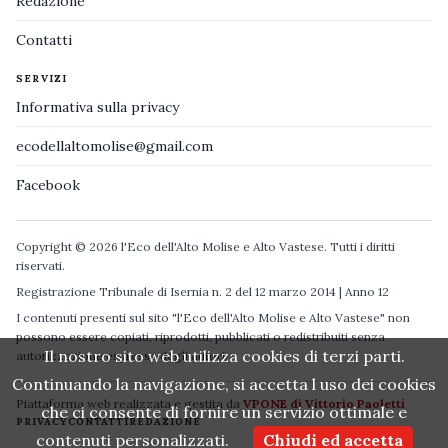
Redazione
Contatti
SERVIZI
Informativa sulla privacy
ecodellaltomolise@gmail.com
Facebook
Copyright © 2026 l'Eco dell'Alto Molise e Alto Vastese. Tutti i diritti
riservati.
Registrazione Tribunale di Isernia n. 2 del 12 marzo 2014 | Anno 12
I contenuti presenti sul sito "l'Eco dell'Alto Molise e Alto Vastese" non
possono essere copiati, riprodotti, pubblicati o redistribuiti senza
Il nostro sito web utilizza cookies di terzi parti.
autorizzazione espressa degli autori.
Continuando la navigazione, si accetta l uso dei cookies
Piattaforma web realizzata e gestita da
VPONE di Vittorio Paoletti
che ci consente di fornire un servizio ottimale e
PRIVACY
CONTATTI
REDAZIONE
contenuti personalizzati.
Chiudi ed accetta