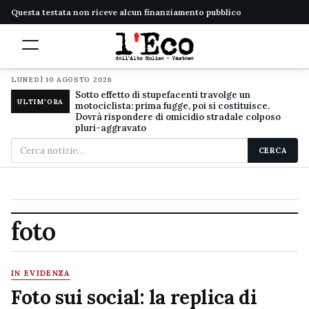
Questa testata non riceve alcun finanziamento pubblico
LUNEDÌ 10 AGOSTO 2026
Sotto effetto di stupefacenti travolge un
ULTIM'ORA
motociclista: prima fugge, poi si costituisce.
Dovrà rispondere di omicidio stradale colposo
pluri-aggravato
Cerca
CERCA
nel
sito
foto
IN EVIDENZA
Foto sui social: la replica di