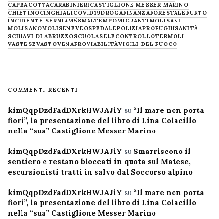
CAPRACOTTA
CARABINIERI
CASTIGLIONE MESSER MARINO
CHIETINO
CINGHIALI
COVID19
DROGA
FINANZA
FORESTALE
FURTO
INCIDENTE
ISERNIA
M5S
MALTEMPO
MIGRANTI
MOLISANI
MOLISANO
MOLISE
NEVE
OSPEDALE
POLIZIA
PROFUGHI
SANITÀ
SCHIAVI DI ABRUZZO
SCUOLA
SELECONTROLLO
TERMOLI
VASTESE
VASTO
VENAFRO
VIABILITÀ
VIGILI DEL FUOCO
COMMENTI RECENTI
kimQqpDzdFadDXrkHWJAJiY
su
“Il mare non porta
fiori”, la presentazione del libro di Lina Colacillo
nella “sua” Castiglione Messer Marino
kimQqpDzdFadDXrkHWJAJiY
su
Smarriscono il
sentiero e restano bloccati in quota sul Matese,
escursionisti tratti in salvo dal Soccorso alpino
kimQqpDzdFadDXrkHWJAJiY
su
“Il mare non porta
fiori”, la presentazione del libro di Lina Colacillo
nella “sua” Castiglione Messer Marino