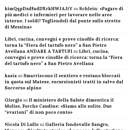
kimQqpDzdFadDXrkHWJAJiY
su
Schlein: «Pagare di
più medici e infermieri per lavorare nelle aree
interne. I soldi? Togliendoli dal ponte sullo stretto
di Messina»
Libri, cucina, convegni e prove cinofile di ricerca:
torna la “Fiera del tartufo nero” a San Pietro
Avellana ANDARE A TARTUFI
su
Libri, cucina,
convegni e prove cinofile di ricerca: torna la “Fiera
del tartufo nero” a San Pietro Avellana
kasia
su
Smarriscono il sentiero e restano bloccati
in quota sul Matese, escursionisti tratti in salvo dal
Soccorso alpino
Giorgio
su
Il ministero della Salute dimentica il
Molise, Forche Caudine: «Siamo alle solite. Due
“svarioni” di non poco conto»
Nicola Di Lullo
su
Galleria fondovalle Sangro,