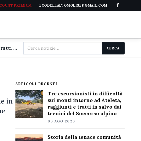
CCOUNT PREMIUM
ECODELLALTOMOLISE@GMAIL.COM
Cerca
Tre escursionisti in difficoltà sui monti intorno ad Ateleta, raggiunti e tratti in salvo dai tecnici del Soccorso alpino
CERCA
nel
sito
ARTICOLI RECENTI
Tre escursionisti in difficoltà
e in
sui monti intorno ad Ateleta,
raggiunti e tratti in salvo dai
ne
tecnici del Soccorso alpino
06 AGO 2026
Storia della tenace comunità