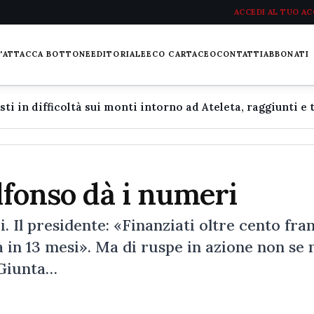
ACCEDI AL TUO A
L'ATTACCA BOTTONE
EDITORIALE
ECO CARTACEO
CONTATTI
ABBONATI
lfonso dà i numeri
. Il presidente: «Finanziati oltre cento fran
 in 13 mesi». Ma di ruspe in azione non se 
 Giunta…