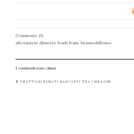
Commento (1)
altovastese
dissesto
fondi
frane
lucianodalfonso
I commenti sono chiusi.
Navigazione
TRATTORI RUBATI NASCOSTI TRA I MELONI
post