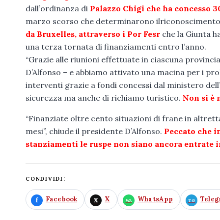
dall’ordinanza di
Palazzo Chigi che ha concesso 30
marzo scorso che determinarono il
riconoscimento 
da Bruxelles, attraverso i Por Fesr
che la Giunta ha
una terza tornata di finanziamenti entro l’anno.
“Grazie alle riunioni effettuate in ciascuna provin
D’Alfonso – e abbiamo attivato una macina per i pro
interventi grazie a fondi concessi dal ministero dell
sicurezza ma anche di richiamo turistico.
Non si è 
“Finanziate oltre cento situazioni di frane in altre
mesi”, chiude il presidente D’Alfonso.
Peccato che in
stanziamenti le ruspe non siano ancora entrate i
CONDIVIDI:
Facebook
X
WhatsApp
Tele