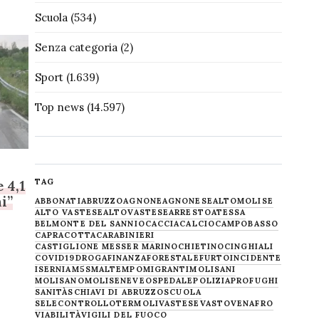
Scuola
(534)
Senza categoria
(2)
Sport
(1.639)
Top news
(14.597)
TAG
 4,1
i”
ABBONATI
ABRUZZO
AGNONE
AGNONESE
ALTOMOLISE
ALTO VASTESE
ALTOVASTESE
ARRESTO
ATESSA
BELMONTE DEL SANNIO
CACCIA
CALCIO
CAMPOBASSO
CAPRACOTTA
CARABINIERI
CASTIGLIONE MESSER MARINO
CHIETINO
CINGHIALI
COVID19
DROGA
FINANZA
FORESTALE
FURTO
INCIDENTE
ISERNIA
M5S
MALTEMPO
MIGRANTI
MOLISANI
MOLISANO
MOLISE
NEVE
OSPEDALE
POLIZIA
PROFUGHI
SANITÀ
SCHIAVI DI ABRUZZO
SCUOLA
SELECONTROLLO
TERMOLI
VASTESE
VASTO
VENAFRO
VIABILITÀ
VIGILI DEL FUOCO