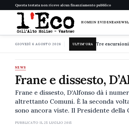
Questa testata non riceve alcun finanziamento pubblico
HOME
IN EVIDENZA
NEWS
GIOVEDÌ 6 AGOSTO 2026
ULTIM'ORA
NEWS
Frane e dissesto, D’A
Frane e dissesto, D'Alfonso dà i numeri
altrettanto Comuni. È la seconda volta
sono ancora viste. Il Presidente della
PUBBLICATO IL
25 LUGLIO 2015