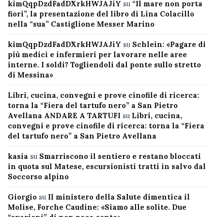
kimQqpDzdFadDXrkHWJAJiY
su
“Il mare non porta
fiori”, la presentazione del libro di Lina Colacillo
nella “sua” Castiglione Messer Marino
kimQqpDzdFadDXrkHWJAJiY
su
Schlein: «Pagare di
più medici e infermieri per lavorare nelle aree
interne. I soldi? Togliendoli dal ponte sullo stretto
di Messina»
Libri, cucina, convegni e prove cinofile di ricerca:
torna la “Fiera del tartufo nero” a San Pietro
Avellana ANDARE A TARTUFI
su
Libri, cucina,
convegni e prove cinofile di ricerca: torna la “Fiera
del tartufo nero” a San Pietro Avellana
kasia
su
Smarriscono il sentiero e restano bloccati
in quota sul Matese, escursionisti tratti in salvo dal
Soccorso alpino
Giorgio
su
Il ministero della Salute dimentica il
Molise, Forche Caudine: «Siamo alle solite. Due