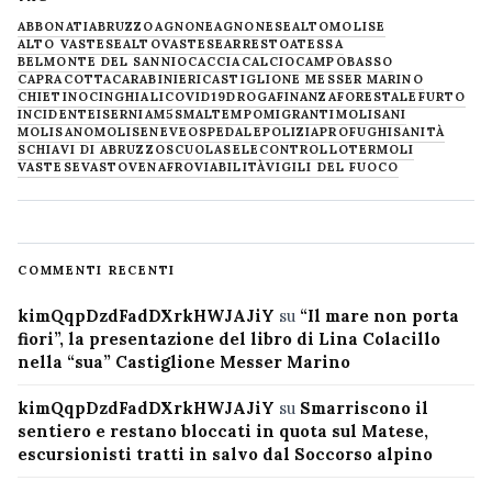
ABBONATI
ABRUZZO
AGNONE
AGNONESE
ALTOMOLISE
ALTO VASTESE
ALTOVASTESE
ARRESTO
ATESSA
BELMONTE DEL SANNIO
CACCIA
CALCIO
CAMPOBASSO
CAPRACOTTA
CARABINIERI
CASTIGLIONE MESSER MARINO
CHIETINO
CINGHIALI
COVID19
DROGA
FINANZA
FORESTALE
FURTO
INCIDENTE
ISERNIA
M5S
MALTEMPO
MIGRANTI
MOLISANI
MOLISANO
MOLISE
NEVE
OSPEDALE
POLIZIA
PROFUGHI
SANITÀ
SCHIAVI DI ABRUZZO
SCUOLA
SELECONTROLLO
TERMOLI
VASTESE
VASTO
VENAFRO
VIABILITÀ
VIGILI DEL FUOCO
COMMENTI RECENTI
kimQqpDzdFadDXrkHWJAJiY
su
“Il mare non porta
fiori”, la presentazione del libro di Lina Colacillo
nella “sua” Castiglione Messer Marino
kimQqpDzdFadDXrkHWJAJiY
su
Smarriscono il
sentiero e restano bloccati in quota sul Matese,
escursionisti tratti in salvo dal Soccorso alpino