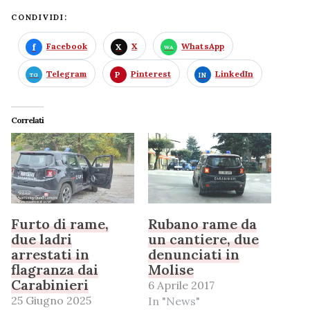
CONDIVIDI:
Facebook
X
WhatsApp
Telegram
Pinterest
LinkedIn
Correlati
Furto di rame,
Rubano rame da
due ladri
un cantiere, due
arrestati in
denunciati in
flagranza dai
Molise
Carabinieri
6 Aprile 2017
25 Giugno 2025
In "News"