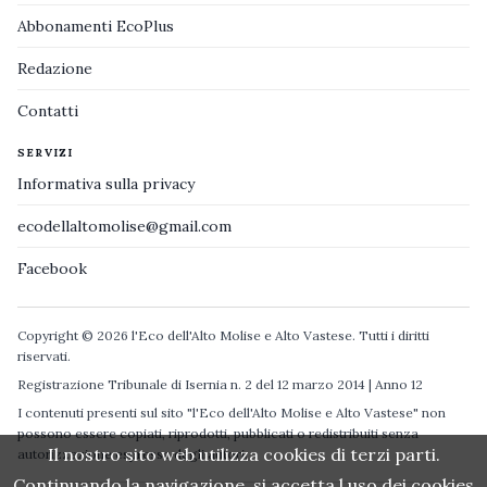
Abbonamenti EcoPlus
Redazione
Contatti
SERVIZI
Informativa sulla privacy
ecodellaltomolise@gmail.com
Facebook
Copyright © 2026 l'Eco dell'Alto Molise e Alto Vastese. Tutti i diritti
riservati.
Registrazione Tribunale di Isernia n. 2 del 12 marzo 2014 | Anno 12
I contenuti presenti sul sito "l'Eco dell'Alto Molise e Alto Vastese" non
possono essere copiati, riprodotti, pubblicati o redistribuiti senza
Il nostro sito web utilizza cookies di terzi parti.
autorizzazione espressa degli autori.
Continuando la navigazione, si accetta l uso dei cookies