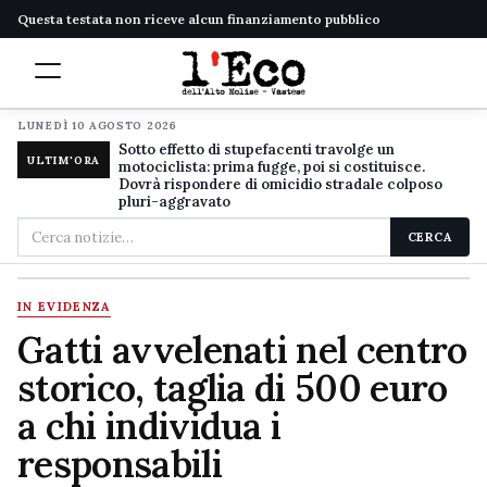
Questa testata non riceve alcun finanziamento pubblico
LUNEDÌ 10 AGOSTO 2026
Sotto effetto di stupefacenti travolge un
ULTIM'ORA
motociclista: prima fugge, poi si costituisce.
Dovrà rispondere di omicidio stradale colposo
pluri-aggravato
Cerca
CERCA
nel
sito
IN EVIDENZA
Gatti avvelenati nel centro
storico, taglia di 500 euro
a chi individua i
responsabili