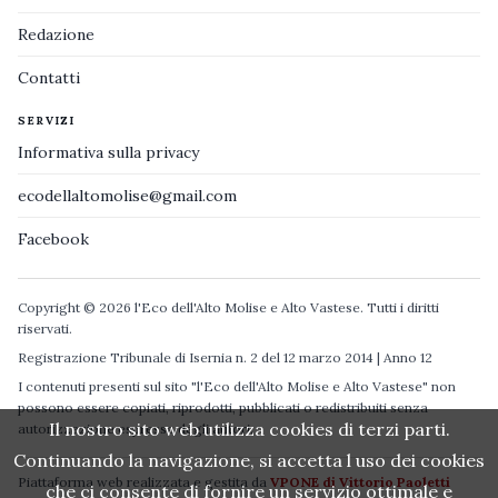
Redazione
Contatti
SERVIZI
Informativa sulla privacy
ecodellaltomolise@gmail.com
Facebook
Copyright © 2026 l'Eco dell'Alto Molise e Alto Vastese. Tutti i diritti
riservati.
Registrazione Tribunale di Isernia n. 2 del 12 marzo 2014 | Anno 12
I contenuti presenti sul sito "l'Eco dell'Alto Molise e Alto Vastese" non
possono essere copiati, riprodotti, pubblicati o redistribuiti senza
Il nostro sito web utilizza cookies di terzi parti.
autorizzazione espressa degli autori.
Continuando la navigazione, si accetta l uso dei cookies
Piattaforma web realizzata e gestita da
VPONE di Vittorio Paoletti
che ci consente di fornire un servizio ottimale e