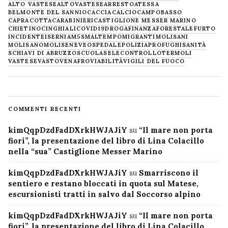
ALTO VASTESE
ALTOVASTESE
ARRESTO
ATESSA
BELMONTE DEL SANNIO
CACCIA
CALCIO
CAMPOBASSO
CAPRACOTTA
CARABINIERI
CASTIGLIONE MESSER MARINO
CHIETINO
CINGHIALI
COVID19
DROGA
FINANZA
FORESTALE
FURTO
INCIDENTE
ISERNIA
M5S
MALTEMPO
MIGRANTI
MOLISANI
MOLISANO
MOLISE
NEVE
OSPEDALE
POLIZIA
PROFUGHI
SANITÀ
SCHIAVI DI ABRUZZO
SCUOLA
SELECONTROLLO
TERMOLI
VASTESE
VASTO
VENAFRO
VIABILITÀ
VIGILI DEL FUOCO
COMMENTI RECENTI
kimQqpDzdFadDXrkHWJAJiY
su
“Il mare non porta
fiori”, la presentazione del libro di Lina Colacillo
nella “sua” Castiglione Messer Marino
kimQqpDzdFadDXrkHWJAJiY
su
Smarriscono il
sentiero e restano bloccati in quota sul Matese,
escursionisti tratti in salvo dal Soccorso alpino
kimQqpDzdFadDXrkHWJAJiY
su
“Il mare non porta
fiori”, la presentazione del libro di Lina Colacillo