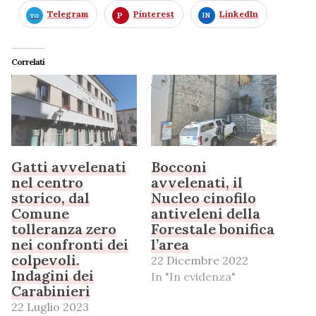
Telegram
Pinterest
LinkedIn
Correlati
Gatti avvelenati
Bocconi
nel centro
avvelenati, il
storico, dal
Nucleo cinofilo
Comune
antiveleni della
tolleranza zero
Forestale bonifica
nei confronti dei
l’area
colpevoli.
22 Dicembre 2022
Indagini dei
In "In evidenza"
Carabinieri
22 Luglio 2023