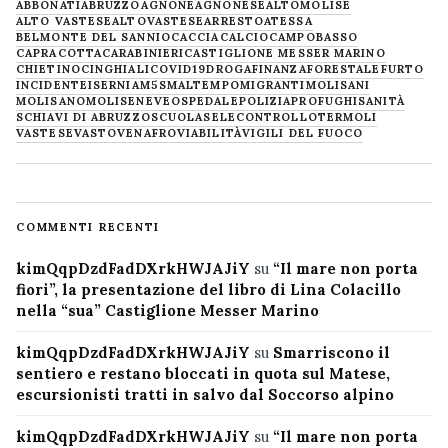
ABBONATI
ABRUZZO
AGNONE
AGNONESE
ALTOMOLISE
ALTO VASTESE
ALTOVASTESE
ARRESTO
ATESSA
BELMONTE DEL SANNIO
CACCIA
CALCIO
CAMPOBASSO
CAPRACOTTA
CARABINIERI
CASTIGLIONE MESSER MARINO
CHIETINO
CINGHIALI
COVID19
DROGA
FINANZA
FORESTALE
FURTO
INCIDENTE
ISERNIA
M5S
MALTEMPO
MIGRANTI
MOLISANI
MOLISANO
MOLISE
NEVE
OSPEDALE
POLIZIA
PROFUGHI
SANITÀ
SCHIAVI DI ABRUZZO
SCUOLA
SELECONTROLLO
TERMOLI
VASTESE
VASTO
VENAFRO
VIABILITÀ
VIGILI DEL FUOCO
COMMENTI RECENTI
kimQqpDzdFadDXrkHWJAJiY
su
“Il mare non porta
fiori”, la presentazione del libro di Lina Colacillo
nella “sua” Castiglione Messer Marino
kimQqpDzdFadDXrkHWJAJiY
su
Smarriscono il
sentiero e restano bloccati in quota sul Matese,
escursionisti tratti in salvo dal Soccorso alpino
kimQqpDzdFadDXrkHWJAJiY
su
“Il mare non porta