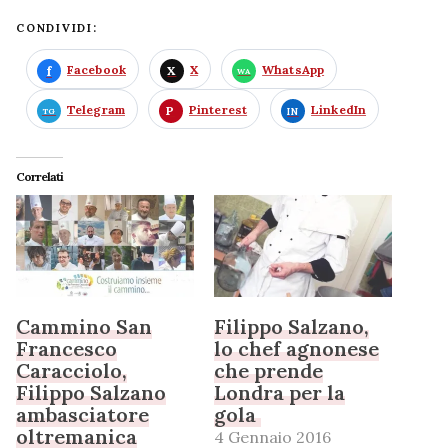
CONDIVIDI:
Facebook
X
WhatsApp
Telegram
Pinterest
LinkedIn
Correlati
Cammino San
Filippo Salzano,
Francesco
lo chef agnonese
Caracciolo,
che prende
Filippo Salzano
Londra per la
ambasciatore
gola
oltremanica
4 Gennaio 2016