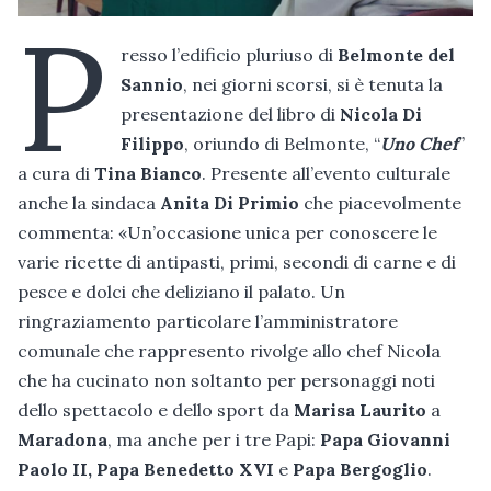
P
resso l’edificio pluriuso di
Belmonte del
Sannio
, nei giorni scorsi, si è tenuta la
presentazione del libro di
Nicola Di
Filippo
, oriundo di Belmonte, “
Uno Chef
”
a cura di
Tina Bianco
. Presente all’evento culturale
anche la sindaca
Anita Di Primio
che piacevolmente
commenta: «Un’occasione unica per conoscere le
varie ricette di antipasti, primi, secondi di carne e di
pesce e dolci che deliziano il palato. Un
ringraziamento particolare l’amministratore
comunale che rappresento rivolge allo chef Nicola
che ha cucinato non soltanto per personaggi noti
dello spettacolo e dello sport da
Marisa Laurito
a
Maradona
, ma anche per i tre Papi:
Papa Giovanni
Paolo II, Papa Benedetto XVI
e
Papa Bergoglio
.