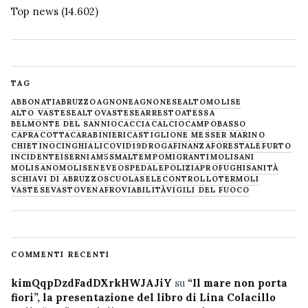
Top news
(14.602)
TAG
ABBONATI
ABRUZZO
AGNONE
AGNONESE
ALTOMOLISE
ALTO VASTESE
ALTOVASTESE
ARRESTO
ATESSA
BELMONTE DEL SANNIO
CACCIA
CALCIO
CAMPOBASSO
CAPRACOTTA
CARABINIERI
CASTIGLIONE MESSER MARINO
CHIETINO
CINGHIALI
COVID19
DROGA
FINANZA
FORESTALE
FURTO
INCIDENTE
ISERNIA
M5S
MALTEMPO
MIGRANTI
MOLISANI
MOLISANO
MOLISE
NEVE
OSPEDALE
POLIZIA
PROFUGHI
SANITÀ
SCHIAVI DI ABRUZZO
SCUOLA
SELECONTROLLO
TERMOLI
VASTESE
VASTO
VENAFRO
VIABILITÀ
VIGILI DEL FUOCO
COMMENTI RECENTI
kimQqpDzdFadDXrkHWJAJiY
su
“Il mare non porta
fiori”, la presentazione del libro di Lina Colacillo