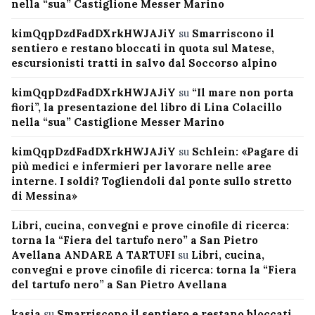
nella “sua” Castiglione Messer Marino
kimQqpDzdFadDXrkHWJAJiY
su
Smarriscono il
sentiero e restano bloccati in quota sul Matese,
escursionisti tratti in salvo dal Soccorso alpino
kimQqpDzdFadDXrkHWJAJiY
su
“Il mare non porta
fiori”, la presentazione del libro di Lina Colacillo
nella “sua” Castiglione Messer Marino
kimQqpDzdFadDXrkHWJAJiY
su
Schlein: «Pagare di
più medici e infermieri per lavorare nelle aree
interne. I soldi? Togliendoli dal ponte sullo stretto
di Messina»
Libri, cucina, convegni e prove cinofile di ricerca:
torna la “Fiera del tartufo nero” a San Pietro
Avellana ANDARE A TARTUFI
su
Libri, cucina,
convegni e prove cinofile di ricerca: torna la “Fiera
del tartufo nero” a San Pietro Avellana
kasia
su
Smarriscono il sentiero e restano bloccati