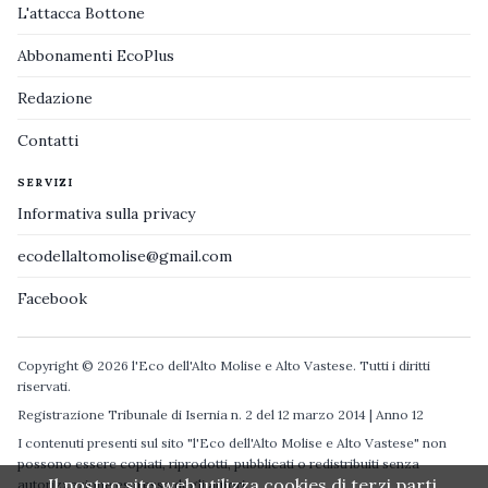
L'attacca Bottone
Abbonamenti EcoPlus
Redazione
Contatti
SERVIZI
Informativa sulla privacy
ecodellaltomolise@gmail.com
Facebook
Copyright © 2026 l'Eco dell'Alto Molise e Alto Vastese. Tutti i diritti
riservati.
Registrazione Tribunale di Isernia n. 2 del 12 marzo 2014 | Anno 12
I contenuti presenti sul sito "l'Eco dell'Alto Molise e Alto Vastese" non
possono essere copiati, riprodotti, pubblicati o redistribuiti senza
Il nostro sito web utilizza cookies di terzi parti.
autorizzazione espressa degli autori.