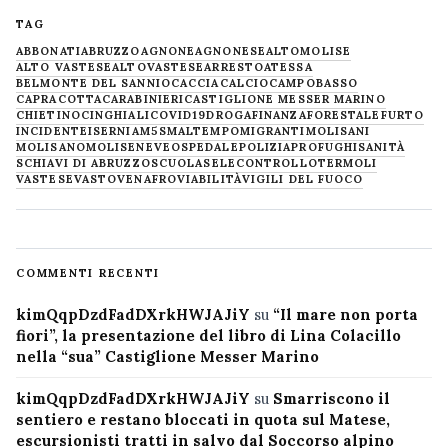
TAG
ABBONATI
ABRUZZO
AGNONE
AGNONESE
ALTOMOLISE
ALTO VASTESE
ALTOVASTESE
ARRESTO
ATESSA
BELMONTE DEL SANNIO
CACCIA
CALCIO
CAMPOBASSO
CAPRACOTTA
CARABINIERI
CASTIGLIONE MESSER MARINO
CHIETINO
CINGHIALI
COVID19
DROGA
FINANZA
FORESTALE
FURTO
INCIDENTE
ISERNIA
M5S
MALTEMPO
MIGRANTI
MOLISANI
MOLISANO
MOLISE
NEVE
OSPEDALE
POLIZIA
PROFUGHI
SANITÀ
SCHIAVI DI ABRUZZO
SCUOLA
SELECONTROLLO
TERMOLI
VASTESE
VASTO
VENAFRO
VIABILITÀ
VIGILI DEL FUOCO
COMMENTI RECENTI
kimQqpDzdFadDXrkHWJAJiY
su
“Il mare non porta
fiori”, la presentazione del libro di Lina Colacillo
nella “sua” Castiglione Messer Marino
kimQqpDzdFadDXrkHWJAJiY
su
Smarriscono il
sentiero e restano bloccati in quota sul Matese,
escursionisti tratti in salvo dal Soccorso alpino