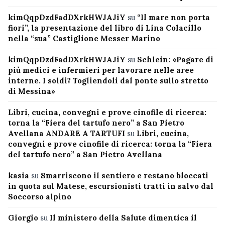
kimQqpDzdFadDXrkHWJAJiY
su
“Il mare non porta
fiori”, la presentazione del libro di Lina Colacillo
nella “sua” Castiglione Messer Marino
kimQqpDzdFadDXrkHWJAJiY
su
Schlein: «Pagare di
più medici e infermieri per lavorare nelle aree
interne. I soldi? Togliendoli dal ponte sullo stretto
di Messina»
Libri, cucina, convegni e prove cinofile di ricerca:
torna la “Fiera del tartufo nero” a San Pietro
Avellana ANDARE A TARTUFI
su
Libri, cucina,
convegni e prove cinofile di ricerca: torna la “Fiera
del tartufo nero” a San Pietro Avellana
kasia
su
Smarriscono il sentiero e restano bloccati
in quota sul Matese, escursionisti tratti in salvo dal
Soccorso alpino
Giorgio
su
Il ministero della Salute dimentica il