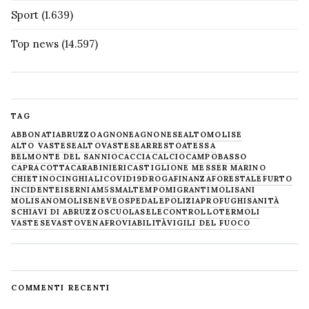
Sport
(1.639)
Top news
(14.597)
TAG
ABBONATI
ABRUZZO
AGNONE
AGNONESE
ALTOMOLISE
ALTO VASTESE
ALTOVASTESE
ARRESTO
ATESSA
BELMONTE DEL SANNIO
CACCIA
CALCIO
CAMPOBASSO
CAPRACOTTA
CARABINIERI
CASTIGLIONE MESSER MARINO
CHIETINO
CINGHIALI
COVID19
DROGA
FINANZA
FORESTALE
FURTO
INCIDENTE
ISERNIA
M5S
MALTEMPO
MIGRANTI
MOLISANI
MOLISANO
MOLISE
NEVE
OSPEDALE
POLIZIA
PROFUGHI
SANITÀ
SCHIAVI DI ABRUZZO
SCUOLA
SELECONTROLLO
TERMOLI
VASTESE
VASTO
VENAFRO
VIABILITÀ
VIGILI DEL FUOCO
COMMENTI RECENTI