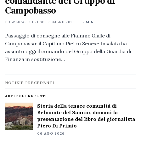
comandante del Gruppo di
Campobasso
PUBBLICATO IL
1 SETTEMBRE 2023
2 MIN
Passaggio di consegne alle Fiamme Gialle di
Campobasso: il Capitano Pietro Senese Insalata ha
assunto oggi il comando del Gruppo della Guardia di
Finanza in sostituzione…
Navigazione
NOTIZIE PRECEDENTI
notizie
ARTICOLI RECENTI
Storia della tenace comunità di
Belmonte del Sannio, domani la
presentazione del libro del giornalista
Piero Di Primio
06 AGO 2026