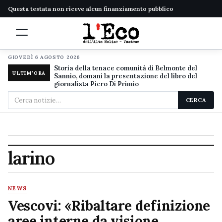
Questa testata non riceve alcun finanziamento pubblico
GIOVEDÌ 6 AGOSTO 2026
Storia della tenace comunità di Belmonte del
ULTIM'ORA
Sannio, domani la presentazione del libro del
giornalista Piero Di Primio
Cerca
CERCA
nel
sito
larino
NEWS
Vescovi: «Ribaltare definizione
aree interne da visione