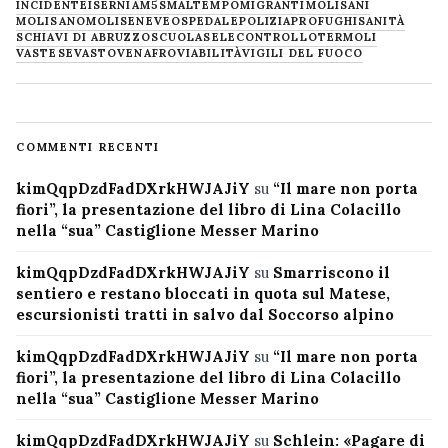
INCIDENTE
ISERNIA
M5S
MALTEMPO
MIGRANTI
MOLISANI
MOLISANO
MOLISE
NEVE
OSPEDALE
POLIZIA
PROFUGHI
SANITÀ
SCHIAVI DI ABRUZZO
SCUOLA
SELECONTROLLO
TERMOLI
VASTESE
VASTO
VENAFRO
VIABILITÀ
VIGILI DEL FUOCO
COMMENTI RECENTI
kimQqpDzdFadDXrkHWJAJiY
su
“Il mare non porta
fiori”, la presentazione del libro di Lina Colacillo
nella “sua” Castiglione Messer Marino
kimQqpDzdFadDXrkHWJAJiY
su
Smarriscono il
sentiero e restano bloccati in quota sul Matese,
escursionisti tratti in salvo dal Soccorso alpino
kimQqpDzdFadDXrkHWJAJiY
su
“Il mare non porta
fiori”, la presentazione del libro di Lina Colacillo
nella “sua” Castiglione Messer Marino
kimQqpDzdFadDXrkHWJAJiY
su
Schlein: «Pagare di