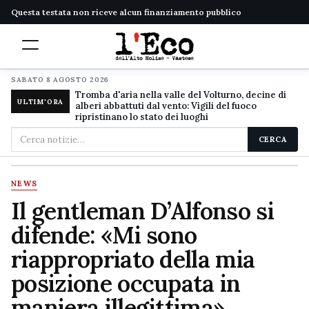
Questa testata non riceve alcun finanziamento pubblico
SABATO 8 AGOSTO 2026
Tromba d'aria nella valle del Volturno, decine di
ULTIM'ORA
alberi abbattuti dal vento: Vigili del fuoco
ripristinano lo stato dei luoghi
Cerca
CERCA
nel
sito
NEWS
Il gentleman D’Alfonso si
difende: «Mi sono
riappropriato della mia
posizione occupata in
maniera illegittima»