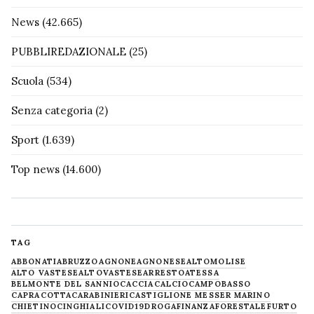
News
(42.665)
PUBBLIREDAZIONALE
(25)
Scuola
(534)
Senza categoria
(2)
Sport
(1.639)
Top news
(14.600)
TAG
ABBONATI
ABRUZZO
AGNONE
AGNONESE
ALTOMOLISE
ALTO VASTESE
ALTOVASTESE
ARRESTO
ATESSA
BELMONTE DEL SANNIO
CACCIA
CALCIO
CAMPOBASSO
CAPRACOTTA
CARABINIERI
CASTIGLIONE MESSER MARINO
CHIETINO
CINGHIALI
COVID19
DROGA
FINANZA
FORESTALE
FURTO