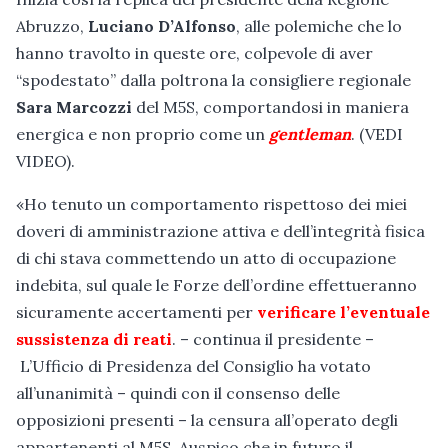
Abruzzo,
Luciano D’Alfonso
, alle polemiche che lo
hanno travolto in queste ore, colpevole di aver
“spodestato” dalla poltrona la consigliere regionale
Sara Marcozzi
del M5S, comportandosi in maniera
energica e non proprio come un
gentleman
. (VEDI
VIDEO).
«Ho tenuto un comportamento rispettoso dei miei
doveri di amministrazione attiva e dell’integrità fisica
di chi stava commettendo un a
tto di occupazione
indebita, sul quale le Forze dell’ordine effettueranno
sicuramente accertamenti per
verificare l’eventuale
sussistenza di reati
. – continua il presidente –
L’Ufficio di Presidenza del Consiglio ha votato
all’unanimità – quindi con il consenso delle
opposizioni presenti – la censura all’operato degli
appartenenti al M5S. Auspico che in futuro il