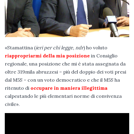
«Stamattina (
ieri per chi legge, ndr
) ho voluto
riappropriarmi della mia posizione
in Consiglio
regionale, una posizione che mi è stata assegnata da
oltre 319mila abruzzesi – più del doppio dei voti presi
dal M5S – con un voto democratico e che il M5S ha
ritenuto di
occupare in maniera illegittima
calpestando le più elementari norme di convivenza
civile».