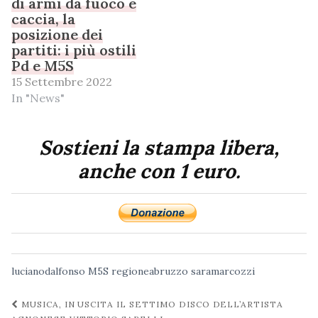
di armi da fuoco e
caccia, la
posizione dei
partiti: i più ostili
Pd e M5S
15 Settembre 2022
In "News"
Sostieni la stampa libera,
anche con 1 euro.
lucianodalfonso
M5S
regioneabruzzo
saramarcozzi
Navigazione
MUSICA, IN USCITA IL SETTIMO DISCO DELL’ARTISTA