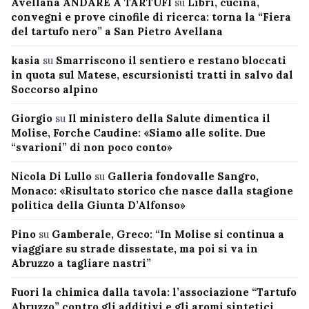
Avellana ANDARE A TARTUFI
su
Libri, cucina,
convegni e prove cinofile di ricerca: torna la “Fiera
del tartufo nero” a San Pietro Avellana
kasia
su
Smarriscono il sentiero e restano bloccati
in quota sul Matese, escursionisti tratti in salvo dal
Soccorso alpino
Giorgio
su
Il ministero della Salute dimentica il
Molise, Forche Caudine: «Siamo alle solite. Due
“svarioni” di non poco conto»
Nicola Di Lullo
su
Galleria fondovalle Sangro,
Monaco: «Risultato storico che nasce dalla stagione
politica della Giunta D’Alfonso»
Pino
su
Gamberale, Greco: “In Molise si continua a
viaggiare su strade dissestate, ma poi si va in
Abruzzo a tagliare nastri”
Fuori la chimica dalla tavola: l’associazione “Tartufo
Abruzzo” contro gli additivi e gli aromi sintetici