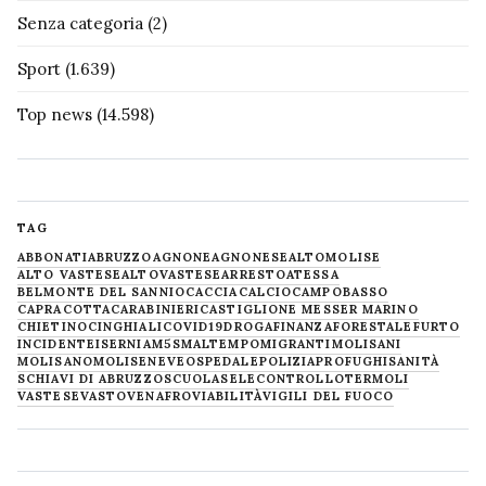
Senza categoria
(2)
Sport
(1.639)
Top news
(14.598)
TAG
ABBONATI
ABRUZZO
AGNONE
AGNONESE
ALTOMOLISE
ALTO VASTESE
ALTOVASTESE
ARRESTO
ATESSA
BELMONTE DEL SANNIO
CACCIA
CALCIO
CAMPOBASSO
CAPRACOTTA
CARABINIERI
CASTIGLIONE MESSER MARINO
CHIETINO
CINGHIALI
COVID19
DROGA
FINANZA
FORESTALE
FURTO
INCIDENTE
ISERNIA
M5S
MALTEMPO
MIGRANTI
MOLISANI
MOLISANO
MOLISE
NEVE
OSPEDALE
POLIZIA
PROFUGHI
SANITÀ
SCHIAVI DI ABRUZZO
SCUOLA
SELECONTROLLO
TERMOLI
VASTESE
VASTO
VENAFRO
VIABILITÀ
VIGILI DEL FUOCO