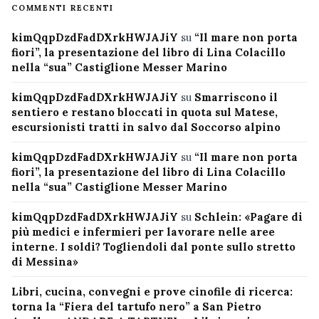
COMMENTI RECENTI
kimQqpDzdFadDXrkHWJAJiY
su
“Il mare non porta
fiori”, la presentazione del libro di Lina Colacillo
nella “sua” Castiglione Messer Marino
kimQqpDzdFadDXrkHWJAJiY
su
Smarriscono il
sentiero e restano bloccati in quota sul Matese,
escursionisti tratti in salvo dal Soccorso alpino
kimQqpDzdFadDXrkHWJAJiY
su
“Il mare non porta
fiori”, la presentazione del libro di Lina Colacillo
nella “sua” Castiglione Messer Marino
kimQqpDzdFadDXrkHWJAJiY
su
Schlein: «Pagare di
più medici e infermieri per lavorare nelle aree
interne. I soldi? Togliendoli dal ponte sullo stretto
di Messina»
Libri, cucina, convegni e prove cinofile di ricerca:
torna la “Fiera del tartufo nero” a San Pietro