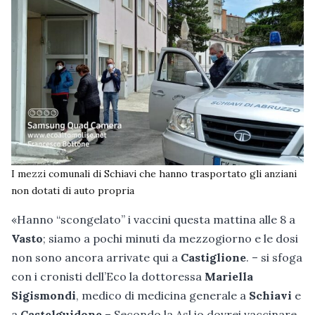
I mezzi comunali di Schiavi che hanno trasportato gli anziani
non dotati di auto propria
«Hanno “scongelato” i vaccini questa mattina alle 8 a
Vasto
; siamo a pochi minuti da mezzogiorno e le dosi
non sono ancora arrivate qui a
Castiglione
. – si sfoga
con i cronisti dell’Eco la dottoressa
Mariella
Sigismondi
, medico di medicina generale a
Schiavi
e
a
Castelguidone
– Secondo la Asl io dovrei vaccinare