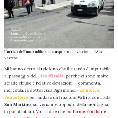
L’arrivo dell’auto adibita al trasporto dei vaccini nell’Alto
Vastese
Mi hanno detto al telefono che il ritardo è imputabile
al passaggio del
Giro d’Italia
, perché ci sono molte
strade chiuse e relative deviazioni. – commenta,
incredula, la dottoressa Sigismondi –
Io non ho
l’elicottero
per andare da frazione
Valli
a contrada
San Martino
, sul versante opposto della montagna,
in pochi minuti. Vorrà dire che
mi fermerò al bar e