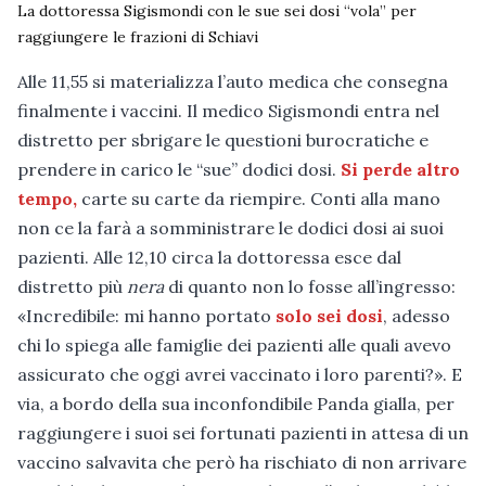
La dottoressa Sigismondi con le sue sei dosi “vola” per
raggiungere le frazioni di Schiavi
Alle 11,55 si materializza l’auto medica che consegna
finalmente i vaccini. Il medico Sigismondi entra nel
distretto per sbrigare le questioni burocratiche e
prendere in carico le “sue” dodici dosi.
Si perde altro
tempo,
carte su carte da riempire. Conti alla mano
non ce la farà a somministrare le dodici dosi ai suoi
pazienti. Alle 12,10 circa la dottoressa esce dal
distretto più
nera
di quanto non lo fosse all’ingresso:
«Incredibile: mi hanno portato
solo sei dosi
, adesso
chi lo spiega alle famiglie dei pazienti alle quali avevo
assicurato che oggi avrei vaccinato i loro parenti?». E
via, a bordo della sua inconfondibile Panda gialla, per
raggiungere i suoi sei fortunati pazienti in attesa di un
vaccino salvavita che però ha rischiato di non arrivare