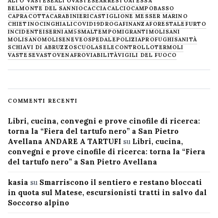
ALTO VASTESE
ALTOVASTESE
ARRESTO
ATESSA
BELMONTE DEL SANNIO
CACCIA
CALCIO
CAMPOBASSO
CAPRACOTTA
CARABINIERI
CASTIGLIONE MESSER MARINO
CHIETINO
CINGHIALI
COVID19
DROGA
FINANZA
FORESTALE
FURTO
INCIDENTE
ISERNIA
M5S
MALTEMPO
MIGRANTI
MOLISANI
MOLISANO
MOLISE
NEVE
OSPEDALE
POLIZIA
PROFUGHI
SANITÀ
SCHIAVI DI ABRUZZO
SCUOLA
SELECONTROLLO
TERMOLI
VASTESE
VASTO
VENAFRO
VIABILITÀ
VIGILI DEL FUOCO
COMMENTI RECENTI
Libri, cucina, convegni e prove cinofile di ricerca:
torna la “Fiera del tartufo nero” a San Pietro
Avellana ANDARE A TARTUFI
su
Libri, cucina,
convegni e prove cinofile di ricerca: torna la “Fiera
del tartufo nero” a San Pietro Avellana
kasia
su
Smarriscono il sentiero e restano bloccati
in quota sul Matese, escursionisti tratti in salvo dal
Soccorso alpino