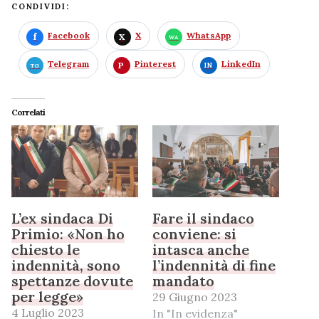
CONDIVIDI:
Facebook
X
WhatsApp
Telegram
Pinterest
LinkedIn
Correlati
L’ex sindaca Di
Fare il sindaco
Primio: «Non ho
conviene: si
chiesto le
intasca anche
indennità, sono
l’indennità di fine
spettanze dovute
mandato
per legge»
29 Giugno 2023
4 Luglio 2023
In "In evidenza"