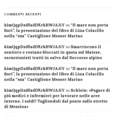
COMMENTI RECENTI
kimQqpDzdFadDXrkHWJAJiY
su
“Il mare non porta
fiori”, la presentazione del libro di Lina Colacillo
nella “sua” Castiglione Messer Marino
kimQqpDzdFadDXrkHWJAJiY
su
Smarriscono il
sentiero e restano bloccati in quota sul Matese,
escursionisti tratti in salvo dal Soccorso alpino
kimQqpDzdFadDXrkHWJAJiY
su
“Il mare non porta
fiori”, la presentazione del libro di Lina Colacillo
nella “sua” Castiglione Messer Marino
kimQqpDzdFadDXrkHWJAJiY
su
Schlein: «Pagare di
più medici e infermieri per lavorare nelle aree
interne. I soldi? Togliendoli dal ponte sullo stretto
di Messina»