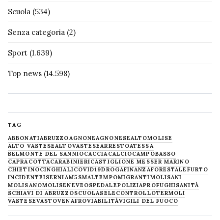
Scuola
(534)
Senza categoria
(2)
Sport
(1.639)
Top news
(14.598)
TAG
ABBONATI
ABRUZZO
AGNONE
AGNONESE
ALTOMOLISE
ALTO VASTESE
ALTOVASTESE
ARRESTO
ATESSA
BELMONTE DEL SANNIO
CACCIA
CALCIO
CAMPOBASSO
CAPRACOTTA
CARABINIERI
CASTIGLIONE MESSER MARINO
CHIETINO
CINGHIALI
COVID19
DROGA
FINANZA
FORESTALE
FURTO
INCIDENTE
ISERNIA
M5S
MALTEMPO
MIGRANTI
MOLISANI
MOLISANO
MOLISE
NEVE
OSPEDALE
POLIZIA
PROFUGHI
SANITÀ
SCHIAVI DI ABRUZZO
SCUOLA
SELECONTROLLO
TERMOLI
VASTESE
VASTO
VENAFRO
VIABILITÀ
VIGILI DEL FUOCO