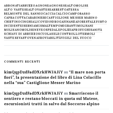
ABBONATI
ABRUZZO
AGNONE
AGNONESE
ALTOMOLISE
ALTO VASTESE
ALTOVASTESE
ARRESTO
ATESSA
BELMONTE DEL SANNIO
CACCIA
CALCIO
CAMPOBASSO
CAPRACOTTA
CARABINIERI
CASTIGLIONE MESSER MARINO
CHIETINO
CINGHIALI
COVID19
DROGA
FINANZA
FORESTALE
FURTO
INCIDENTE
ISERNIA
M5S
MALTEMPO
MIGRANTI
MOLISANI
MOLISANO
MOLISE
NEVE
OSPEDALE
POLIZIA
PROFUGHI
SANITÀ
SCHIAVI DI ABRUZZO
SCUOLA
SELECONTROLLO
TERMOLI
VASTESE
VASTO
VENAFRO
VIABILITÀ
VIGILI DEL FUOCO
COMMENTI RECENTI
kimQqpDzdFadDXrkHWJAJiY
su
“Il mare non porta
fiori”, la presentazione del libro di Lina Colacillo
nella “sua” Castiglione Messer Marino
kimQqpDzdFadDXrkHWJAJiY
su
Smarriscono il
sentiero e restano bloccati in quota sul Matese,
escursionisti tratti in salvo dal Soccorso alpino