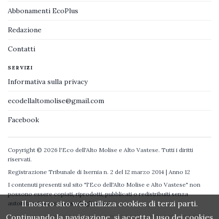
Abbonamenti EcoPlus
Redazione
Contatti
SERVIZI
Informativa sulla privacy
ecodellaltomolise@gmail.com
Facebook
Copyright © 2026 l'Eco dell'Alto Molise e Alto Vastese. Tutti i diritti
riservati.
Registrazione Tribunale di Isernia n. 2 del 12 marzo 2014 | Anno 12
I contenuti presenti sul sito "l'Eco dell'Alto Molise e Alto Vastese" non
possono essere copiati, riprodotti, pubblicati o redistribuiti senza
Il nostro sito web utilizza cookies di terzi parti.
autorizzazione espressa degli autori.
Continuando la navigazione, si accetta l uso dei cookies