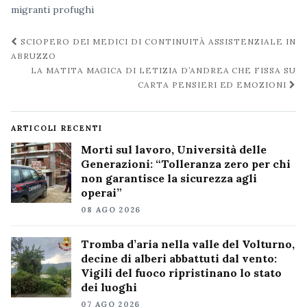
migranti
profughi
Navigazione
SCIOPERO DEI MEDICI DI CONTINUITÀ ASSISTENZIALE IN
post
ABRUZZO
LA MATITA MAGICA DI LETIZIA D’ANDREA CHE FISSA SU
CARTA PENSIERI ED EMOZIONI
ARTICOLI RECENTI
Morti sul lavoro, Università delle
Generazioni: “Tolleranza zero per chi
non garantisce la sicurezza agli
operai”
08 AGO 2026
Tromba d’aria nella valle del Volturno,
decine di alberi abbattuti dal vento:
Vigili del fuoco ripristinano lo stato
dei luoghi
07 AGO 2026