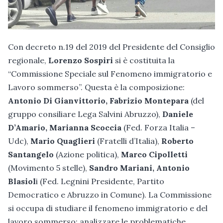
Con decreto n.19 del 2019 del Presidente del Consiglio
regionale,
Lorenzo Sospiri
si è costituita la
“Commissione Speciale sul Fenomeno immigratorio e
Lavoro sommerso”. Questa è la composizione:
Antonio Di Gianvittorio, Fabrizio Montepara
(del
gruppo consiliare Lega Salvini Abruzzo),
Daniele
D’Amario, Marianna Scoccia
(Fed. Forza Italia –
Udc),
Mario Quaglieri
(Fratelli d’Italia),
Roberto
Santangelo
(Azione politica),
Marco Cipolletti
(Movimento 5 stelle),
Sandro Mariani, Antonio
Blasiol
i (Fed. Legnini Presidente, Partito
Democratico e Abruzzo in Comune). La Commissione
si occupa di studiare il fenomeno immigratorio e del
lavoro sommerso; analizzare le problematiche