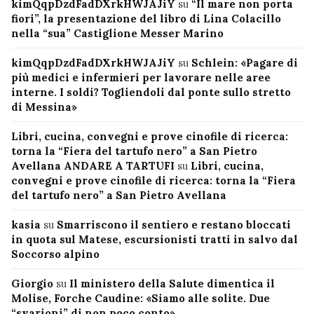
kimQqpDzdFadDXrkHWJAJiY
su
“Il mare non porta
fiori”, la presentazione del libro di Lina Colacillo
nella “sua” Castiglione Messer Marino
kimQqpDzdFadDXrkHWJAJiY
su
Schlein: «Pagare di
più medici e infermieri per lavorare nelle aree
interne. I soldi? Togliendoli dal ponte sullo stretto
di Messina»
Libri, cucina, convegni e prove cinofile di ricerca:
torna la “Fiera del tartufo nero” a San Pietro
Avellana ANDARE A TARTUFI
su
Libri, cucina,
convegni e prove cinofile di ricerca: torna la “Fiera
del tartufo nero” a San Pietro Avellana
kasia
su
Smarriscono il sentiero e restano bloccati
in quota sul Matese, escursionisti tratti in salvo dal
Soccorso alpino
Giorgio
su
Il ministero della Salute dimentica il
Molise, Forche Caudine: «Siamo alle solite. Due
“svarioni” di non poco conto»