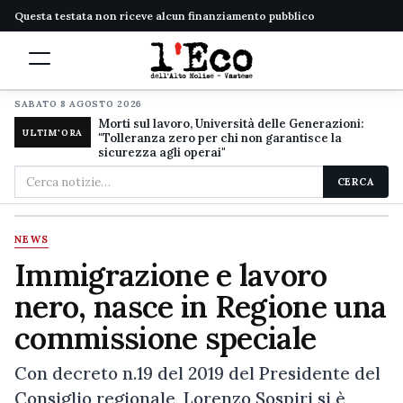
Questa testata non riceve alcun finanziamento pubblico
SABATO 8 AGOSTO 2026
Morti sul lavoro, Università delle Generazioni:
ULTIM'ORA
"Tolleranza zero per chi non garantisce la
sicurezza agli operai"
Cerca
CERCA
nel
sito
NEWS
Immigrazione e lavoro
nero, nasce in Regione una
commissione speciale
Con decreto n.19 del 2019 del Presidente del
Consiglio regionale, Lorenzo Sospiri si è