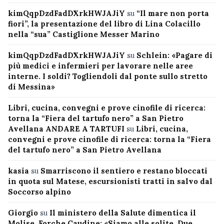
kimQqpDzdFadDXrkHWJAJiY
su
“Il mare non porta
fiori”, la presentazione del libro di Lina Colacillo
nella “sua” Castiglione Messer Marino
kimQqpDzdFadDXrkHWJAJiY
su
Schlein: «Pagare di
più medici e infermieri per lavorare nelle aree
interne. I soldi? Togliendoli dal ponte sullo stretto
di Messina»
Libri, cucina, convegni e prove cinofile di ricerca:
torna la “Fiera del tartufo nero” a San Pietro
Avellana ANDARE A TARTUFI
su
Libri, cucina,
convegni e prove cinofile di ricerca: torna la “Fiera
del tartufo nero” a San Pietro Avellana
kasia
su
Smarriscono il sentiero e restano bloccati
in quota sul Matese, escursionisti tratti in salvo dal
Soccorso alpino
Giorgio
su
Il ministero della Salute dimentica il
Molise, Forche Caudine: «Siamo alle solite. Due