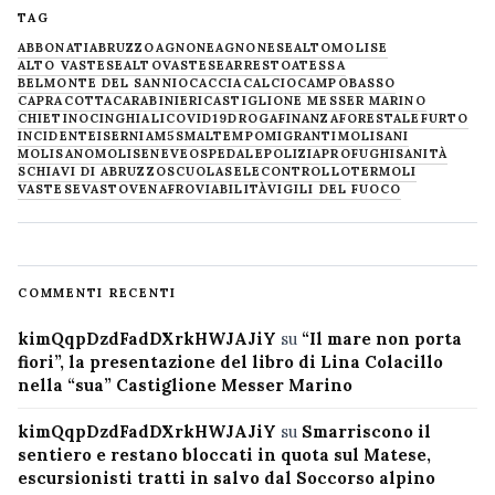
TAG
ABBONATI
ABRUZZO
AGNONE
AGNONESE
ALTOMOLISE
ALTO VASTESE
ALTOVASTESE
ARRESTO
ATESSA
BELMONTE DEL SANNIO
CACCIA
CALCIO
CAMPOBASSO
CAPRACOTTA
CARABINIERI
CASTIGLIONE MESSER MARINO
CHIETINO
CINGHIALI
COVID19
DROGA
FINANZA
FORESTALE
FURTO
INCIDENTE
ISERNIA
M5S
MALTEMPO
MIGRANTI
MOLISANI
MOLISANO
MOLISE
NEVE
OSPEDALE
POLIZIA
PROFUGHI
SANITÀ
SCHIAVI DI ABRUZZO
SCUOLA
SELECONTROLLO
TERMOLI
VASTESE
VASTO
VENAFRO
VIABILITÀ
VIGILI DEL FUOCO
COMMENTI RECENTI
kimQqpDzdFadDXrkHWJAJiY
su
“Il mare non porta
fiori”, la presentazione del libro di Lina Colacillo
nella “sua” Castiglione Messer Marino
kimQqpDzdFadDXrkHWJAJiY
su
Smarriscono il
sentiero e restano bloccati in quota sul Matese,
escursionisti tratti in salvo dal Soccorso alpino